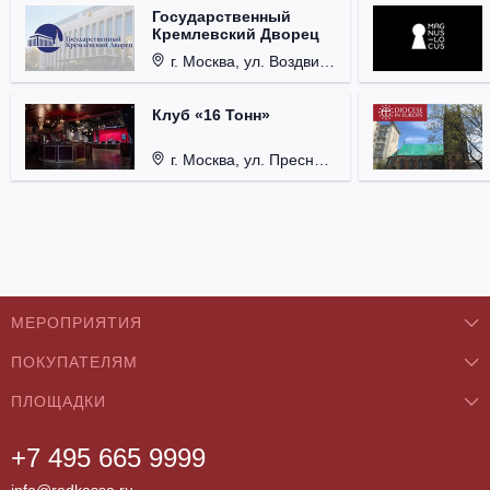
Государственный
Кремлевский Дворец
г. Москва, ул. Воздвиженка, д. 1, Кремль.
Клуб «16 Тонн»
г. Москва, ул. Пресненский Вал, д. 6, стр. 1.
МЕРОПРИЯТИЯ
ПОКУПАТЕЛЯМ
Концерты
ПЛОЩАДКИ
О нас
Классика
+7 495 665 9999
Бар/Ресторан/Кафе
Как купить
Театры