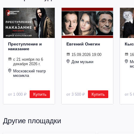
Преступление и
Евгений Онегин
Кыс
наказание
15.09.2026 19:00
16
с 21 ноября по 6
Дом музыки
Мо
декабря 2026 г.
м
Московский театр
мюзикла
Купить
Купить
от 1 000 ₽
от 3 500 ₽
от 5 
Другие площадки