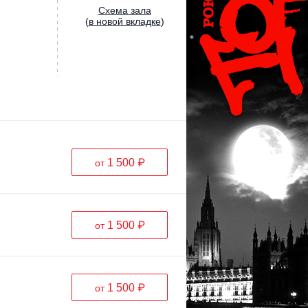
Cхема зала
(
в новой вкладке
)
1 500 ₽
от
1 500 ₽
от
1 500 ₽
от