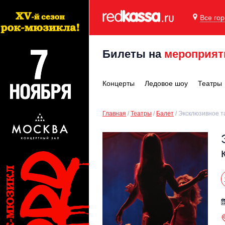
Все го
Билеты на
мероприят
Концерты
Ледовое шоу
Театры
Главная
Театры
Балет
Эксклюзивное т