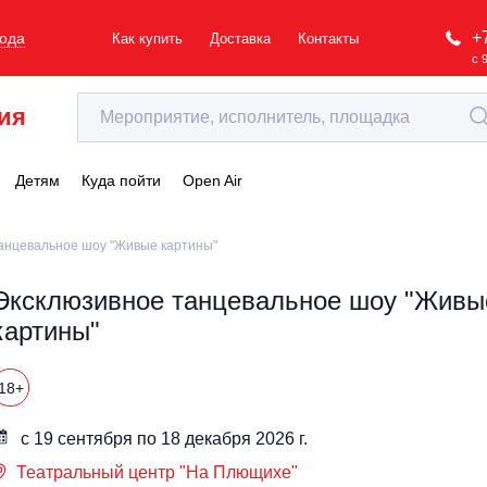
+
рода
Как купить
Доставка
Контакты
с 
ия
Детям
Куда пойти
Open Air
анцевальное шоу "Живые картины"
Эксклюзивное танцевальное шоу "Живы
картины"
18+
с 19 сентября по 18 декабря 2026 г.
Театральный центр "На Плющихе"