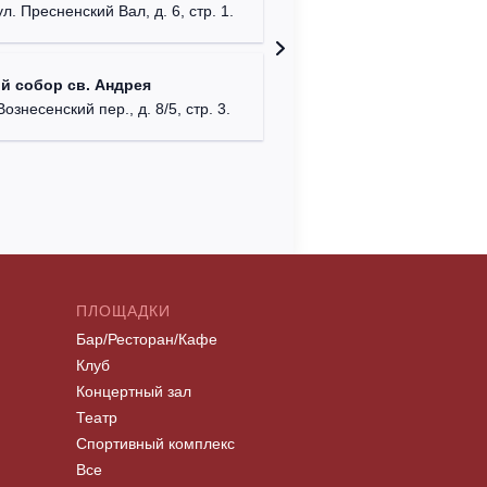
г. Москв
ул. Пресненский Вал, д. 6, стр. 1.
Храм Хр
й собор св. Андрея
Соборо
Вознесенский пер., д. 8/5, стр. 3.
г. Моск
ПЛОЩАДКИ
Бар/Ресторан/Кафе
Клуб
Концертный зал
Театр
Спортивный комплекс
Все