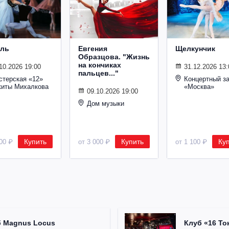
ль
Евгения
Щелкунчик
Образцова. "Жизнь
на кончиках
10.2026 19:00
31.12.2026 13:
пальцев..."
стерская «12»
Концертный з
киты Михалкова
«Москва»
09.10.2026 19:00
Дом музыки
Купить
Купить
Ку
500 ₽
от 3 000 ₽
от 1 100 ₽
б Magnus Locus
Клуб «16 То