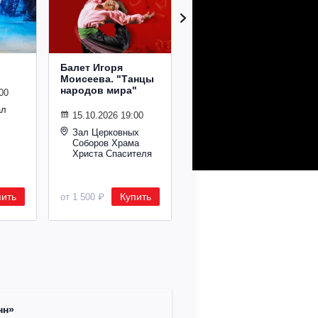
Балет Игоря
Снежная королева
Моисеева. "Танцы
народов мира"
00
24.11.2026 19:00
ал
Государственный
15.10.2026 19:00
Кремлевский
Дворец
Зал Церковных
Соборов Храма
Христа Спасителя
пить
Купить
Купить
от 1 500 ₽
от 800 ₽
Римско-
нн»