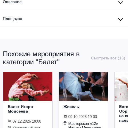
Описание
Площадка
Похожие мероприятия в
Смотреть все (13)
категории "Балет"
Балет Игоря
Жизель
Евг
Моисеева
Обр
на к
09.10.2026 19:00
паль
07.12.2026 19:00
Мастерская «12»
Никиты Михалкова