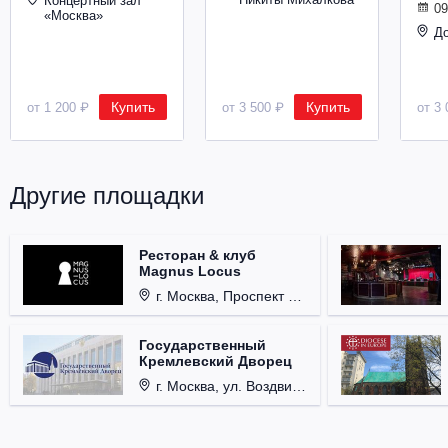
Концертный зал
09
«Москва»
Д
Купить
Купить
от 1 200 ₽
от 3 500 ₽
от 3 
Другие площадки
Ресторан & клуб
Magnus Locus
г. Москва, Проспект Мира, д. 12, стр. 9.
Государственный
Кремлевский Дворец
г. Москва, ул. Воздвиженка, д. 1, Кремль.