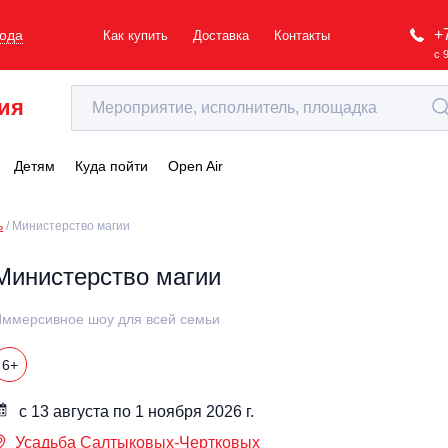
+
рода
Как купить
Доставка
Контакты
с 
ия
Детям
Куда пойти
Open Air
ь
Министерство магии
Министерство магии
ммерсивное шоу для всей семьи
6+
с 13 августа по 1 ноября 2026 г.
Усадьба Салтыковых-Чертковых