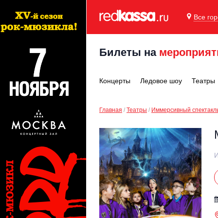
Все го
Билеты на
мероприят
Концерты
Ледовое шоу
Театры
Главная
Театры
Иммерсивный спектакл
И