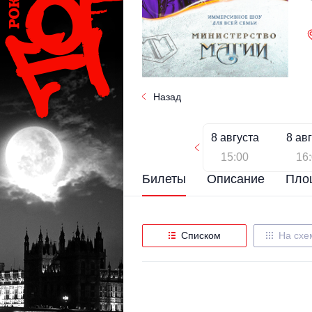
Назад
8 августа
8 ав
15:00
16
Билеты
Описание
Пло
Списком
На схе