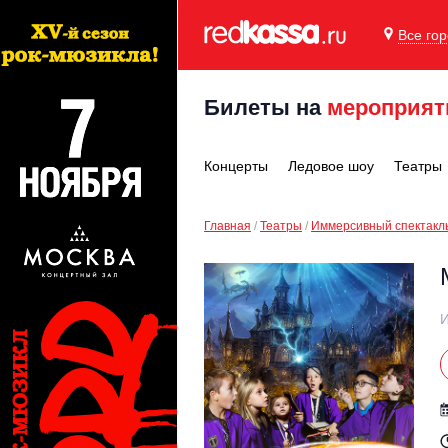
Все го
Билеты на
мероприят
Концерты
Ледовое шоу
Театры
Главная
Театры
Иммерсивный спектакл
И