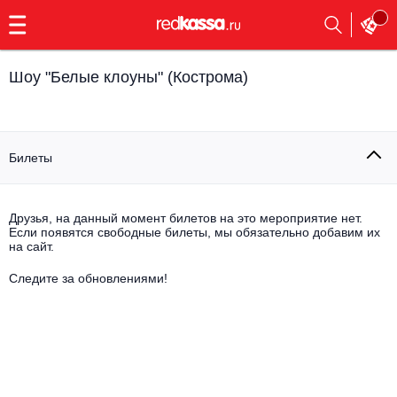
с
9:00
до
23:00
Шоу "Белые клоуны" (Кострома)
Заказать
обратный
звонок
Главная
Все события
Билеты
Выбрать мероприятие
Инди
Все события
Друзья, на данный момент билетов на это мероприятие нет.
Как купить
Электронная музыка
Если появятся свободные билеты, мы обязательно добавим их
на сайт.
Rap, hip-hop, RnB
Следите за обновлениями!
Все события
Контакты
Панк
Поэтический вечер
Все события
Выбрать другой город
Концерты на теплоходе
Опера