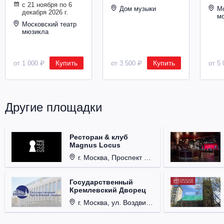
с 21 ноября по 6
Металл
Дом музыки
Мо
декабря 2026 г.
м
Московский театр
мюзикла
Купить
Купить
от 1 000 ₽
от 3 500 ₽
от 5 
Другие площадки
Ресторан & клуб
Magnus Locus
г. Москва, Проспект Мира, д. 12, стр. 9.
Государственный
Кремлевский Дворец
г. Москва, ул. Воздвиженка, д. 1, Кремль.