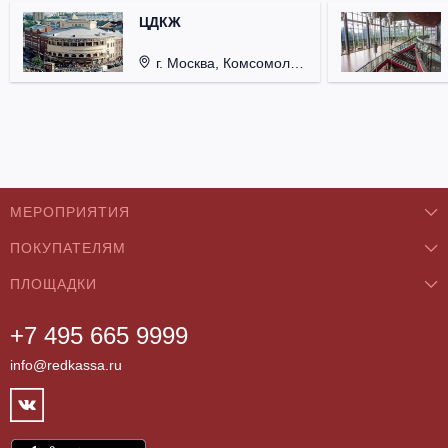
ЦДКЖ
г. Москва, Комсомольская пл., д. 4.
МЕРОПРИЯТИЯ
ПОКУПАТЕЛЯМ
Концерты
ПЛОЩАДКИ
О нас
Классика
+7 495 665 9999
Бар/Ресторан/Кафе
Как купить
Театры
info@redkassa.ru
Клуб
Возврат билетов
Фестивали
Концертный зал
Контакты
Спорт
Театр
Партнёры