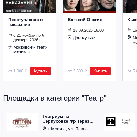
Металл
Преступление и
Евгений Онегин
Кыс
наказание
15.09.2026 19:00
16
с 21 ноября по 6
Дом музыки
Мо
декабря 2026 г.
м
Московский театр
мюзикла
Купить
Купить
от 1 000 ₽
от 3 500 ₽
от 5 
Площадки в категории "Театр"
Театриум на
Серпуховке п/р Терезы
Дуровой
г. Москва, ул. Павловская, д. 6.