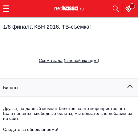
с
9:00
до
23:00
1/8 финала КВН 2016. ТВ-съемка!
Заказать
обратный
звонок
Главная
Все события
Cхема зала
(
в новой вкладке
)
Выбрать мероприятие
Инди
Все события
Как купить
Электронная музыка
Билеты
Rap, hip-hop, RnB
Все события
Друзья, на данный момент билетов на это мероприятие нет.
Контакты
Панк
Если появятся свободные билеты, мы обязательно добавим их
Поэтический вечер
на сайт.
Все события
Выбрать другой город
Концерты на теплоходе
Опера
Следите за обновлениями!