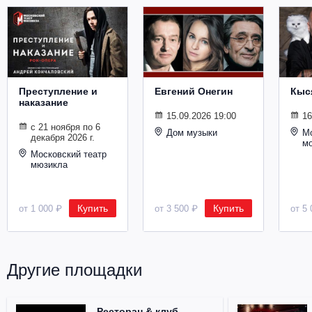
Металл
Преступление и
Евгений Онегин
Кыс
наказание
15.09.2026 19:00
16
с 21 ноября по 6
Дом музыки
Мо
декабря 2026 г.
м
Московский театр
мюзикла
Купить
Купить
от 1 000 ₽
от 3 500 ₽
от 5 
Другие площадки
Ресторан & клуб