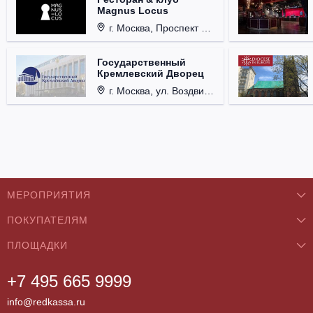
Magnus Locus
г. Москва, Проспект Мира, д. 12, стр. 9.
Государственный
Кремлевский Дворец
г. Москва, ул. Воздвиженка, д. 1, Кремль.
МЕРОПРИЯТИЯ
ПОКУПАТЕЛЯМ
Концерты
ПЛОЩАДКИ
О нас
Классика
+7 495 665 9999
Бар/Ресторан/Кафе
Как купить
Театры
info@redkassa.ru
Клуб
Возврат билетов
Фестивали