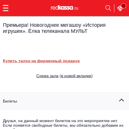
с
9:00
до
23:00
Премьера! Новогоднее мегашоу «История
Заказать
игрушек». Ёлка телеканала МУЛЬТ
обратный
звонок
Главная
Все события
Выбрать мероприятие
Инди
Купить талон на фирменный подарок
Все события
Как купить
Электронная музыка
Cхема зала
(
в новой вкладке
)
Rap, hip-hop, RnB
Все события
Билеты
Контакты
Панк
Поэтический вечер
Все события
Выбрать другой город
Концерты на теплоходе
Друзья, на данный момент билетов на это мероприятие нет.
Опера
Если появятся свободные билеты, мы обязательно добавим их