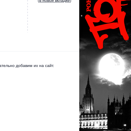
(
в новой вкладке
)
тельно добавим их на сайт.