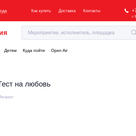
+
рода
Как купить
Доставка
Контакты
с 
ия
Детям
Куда пойти
Open Air
Тест на любовь
Мюзикл