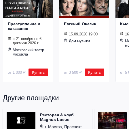
Преступление и
Евгений Онегин
Кыс
наказание
15.09.2026 19:00
16
с 21 ноября по 6
Дом музыки
Мо
декабря 2026 г.
м
Московский театр
мюзикла
Купить
Купить
от 1 000 ₽
от 3 500 ₽
от 5 
Другие площадки
Ресторан & клуб
Magnus Locus
г. Москва, Проспект Мира, д. 12, стр. 9.