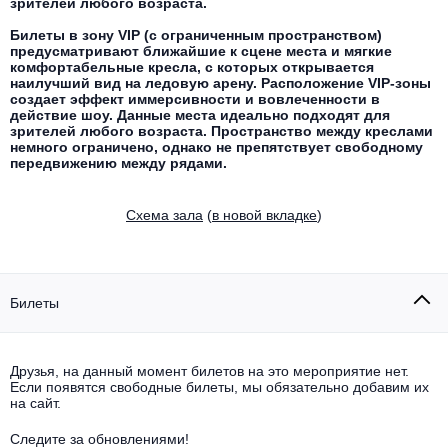
Другое для детей
зрителей любого возраста.
Поп и эстрада
Известные актёры
Все события
Билеты в зону VIP (с ограниченным пространством)
предусматривают ближайшие к сцене места и мягкие
Детский концерт
Альтернатива
комфортабельные кресла, с которых открывается
Комедия
наилучший вид на ледовую арену. Расположение VIP-зоны
создает эффект иммерсивности и вовлеченности в
Детский спектакль
Классическая музыка
Все события
действие шоу. Данные места идеально подходят для
Творческий вечер
зрителей любого возраста. Пространство между креслами
немного ограничено, однако не препятствует свободному
Детское шоу
Круиз Фест
передвижению между рядами.
Мюзикл, оперетта
Детский мюзикл
Open-air на ВДНХ
Cхема зала
(
в новой вкладке
)
Балет
Джаз и блюз
Драма
Билеты
Этно, фолк, кантри
Музыкальный спектакль
Рок
Друзья, на данный момент билетов на это мероприятие нет.
Спектакль
Если появятся свободные билеты, мы обязательно добавим их
на сайт.
Шансон, романс, авторская песня
Иммерсивный спектакль
Следите за обновлениями!