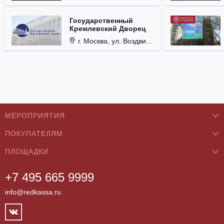
Государственный
Кремлевский Дворец
г. Москва, ул. Воздвиженка, д. 1, Кремль.
МЕРОПРИЯТИЯ
ПОКУПАТЕЛЯМ
Концерты
ПЛОЩАДКИ
О нас
Классика
+7 495 665 9999
Бар/Ресторан/Кафе
Как купить
Театры
info@redkassa.ru
Клуб
Возврат билетов
Фестивали
Концертный зал
Контакты
Спорт