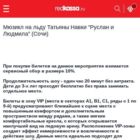
с
9:00
до
23:00
Мюзикл на льду Татьяны Навки "Руслан и
Заказать
Людмила" (Сочи)
обратный
звонок
Главная
Все события
Выбрать мероприятие
Инди
При покупке билетов на данное мероприятие взимается
сервисный сбор в размере 10%.
Все события
Продолжительность шоу - один час 20 минут без антракта.
Как купить
Электронная музыка
Дети до 3-х лет проходят бесплатно без права занимать
отдельное место.
Rap, hip-hop, RnB
Все события
Билеты в зону VIP (места в секторах А1, В1, С1, ряды с 1 по
9-й) предусматривают ближайшие к сцене места с
повышенным комфортом и дополнительным
Контакты
Панк
Поэтический вечер
пространством между рядами, а также мягкие
комфортабельные кресла, с которых открывается
Все события
наилучший вид на ледовую арену. Расположение VIP-зоны
Выбрать другой город
Концерты на теплоходе
создает эффект иммерсивности и вовлеченности в
Опера
действие шоу. Данные места идеально подходят для