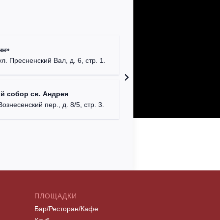
Храм Хр
нн»
Соборо
ул. Пресненский Вал, д. 6, стр. 1.
г. Моск
Римско-
й собор св. Андрея
г. Москв
Вознесенский пер., д. 8/5, стр. 3.
ПЛОЩАДКИ
Бар/Ресторан/Кафе