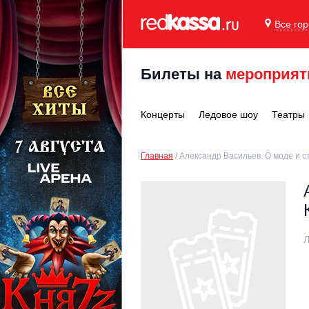
Все го
Билеты на
мероприят
Концерты
Ледовое шоу
Театры
Главная
Александр Васильев. О моде и 
Л