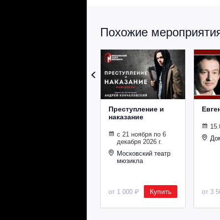
Похожие мероприятия 
Преступление и
Евге
наказание
15.
с 21 ноября по 6
До
декабря 2026 г.
Московский театр
мюзикла
Купить
от 1 000 ₽
от 3 