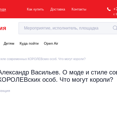
+
рода
Как купить
Доставка
Контакты
с 
ия
Детям
Куда пойти
Open Air
стиле современных КОРОЛЕВских особ. Что могут короли?
Александр Васильев. О моде и стиле с
КОРОЛЕВских особ. Что могут короли?
екция