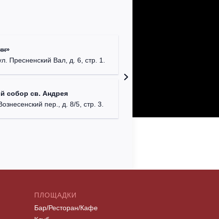
Римско-
нн»
г. Москв
ул. Пресненский Вал, д. 6, стр. 1.
Храм Хр
й собор св. Андрея
Соборо
Вознесенский пер., д. 8/5, стр. 3.
г. Моск
ПЛОЩАДКИ
Бар/Ресторан/Кафе