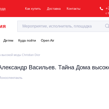
+
рода
Как купить
Доставка
Контакты
с 
ия
Детям
Куда пойти
Open Air
 высокой моды Christian Dior
Александр Васильев. Тайна Дома высокой
оноспектакль