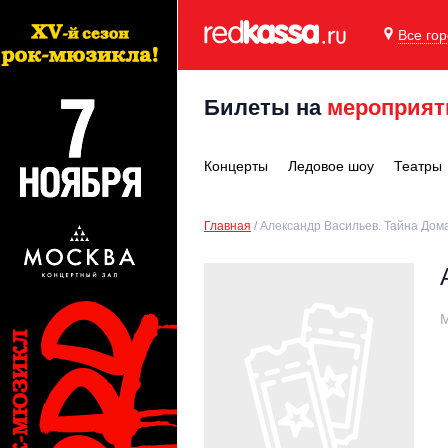
Все го
Билеты на
мероприят
Концерты
Ледовое шоу
Театры
Главная
Александр Васильев. Тайна Дома
М