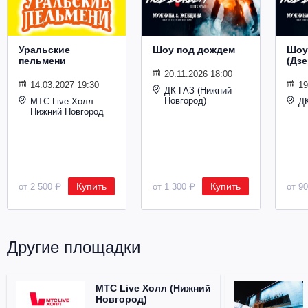
Уральские
Шоу под дождем
Шоу
пельмени
(Дз
20.11.2026 18:00
14.03.2027 19:30
19
ДК ГАЗ (Нижний
Новгород)
МТС Live Холл
Д
Нижний Новгород
Купить
Купить
от 2 500 ₽
от 1 300 ₽
от 9
Другие площадки
МТС Live Холл (Нижний
Новгород)