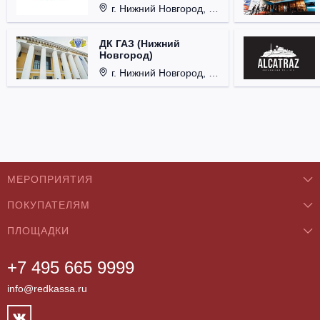
г. Нижний Новгород, Площадь Октябрьская, д. 1.
ДК ГАЗ (Нижний
Новгород)
г. Нижний Новгород, ул. Смирнова, д. 12.
МЕРОПРИЯТИЯ
ПОКУПАТЕЛЯМ
Концерты
ПЛОЩАДКИ
О нас
Классика
+7 495 665 9999
Бар/Ресторан/Кафе
Как купить
Театры
info@redkassa.ru
Клуб
Возврат билетов
Фестивали
Концертный зал
Контакты