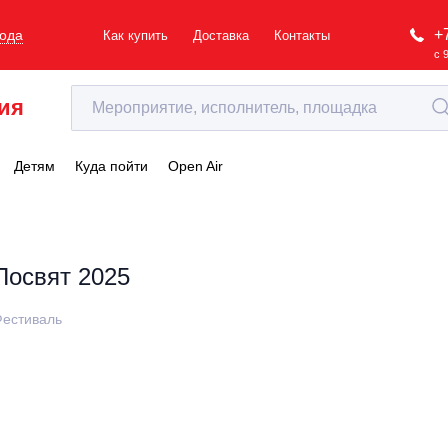
+
рода
Как купить
Доставка
Контакты
с 
ия
Детям
Куда пойти
Open Air
Посвят 2025
естиваль