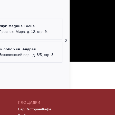
Храм Хр
клуб Magnus Locus
Соборо
Проспект Мира, д. 12, стр. 9.
г. Моск
Римско-
й собор св. Андрея
г. Москв
Вознесенский пер., д. 8/5, стр. 3.
ПЛОЩАДКИ
Бар/Ресторан/Кафе