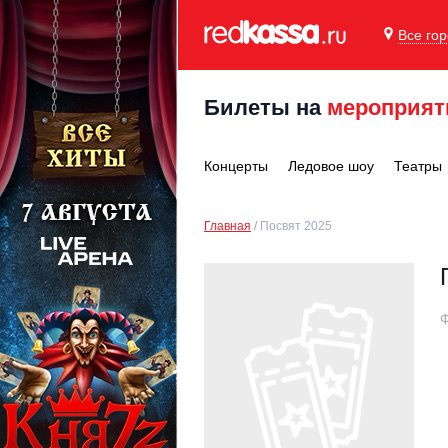
Все го
Билеты на
мероприят
Концерты
Ледовое шоу
Театры
Главная
Посвят 2025
Ф