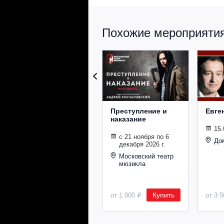
Похожие мероприятия 
Преступление и
Евге
наказание
15.
с 21 ноября по 6
До
декабря 2026 г.
Московский театр
мюзикла
Купить
от 1 000 ₽
от 3 