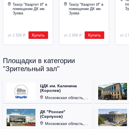
п
Театр "Квартет И" в
Театр "Квартет И" в
З
помещении ДК им.
помещении ДК им.
Зуева
Зуева
Купить
Купить
от 2 500 ₽
от 2 000 ₽
от 2 
Площадки в категории
"Зрительный зал"
ЦДК им. Калинина
(Королев)
Московская область, г. Королёв, ул. Терешковой, д. 1.
ДК "Россия"
(Серпухов)
Московская область, г. Серпухов, ул. Советская, д. 90.