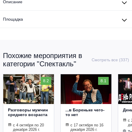
Описание
Площадка
Похожие мероприятия в
Смотреть все (337)
категории "Спектакль"
8.2
8.1
Разговоры мужчин
...в Бореньке чего-
Ден
среднего возраста
то нет
с 
де
с 4 октября по 20
с 17 октября по 16
декабря 2026 г.
декабря 2026 г.
Те