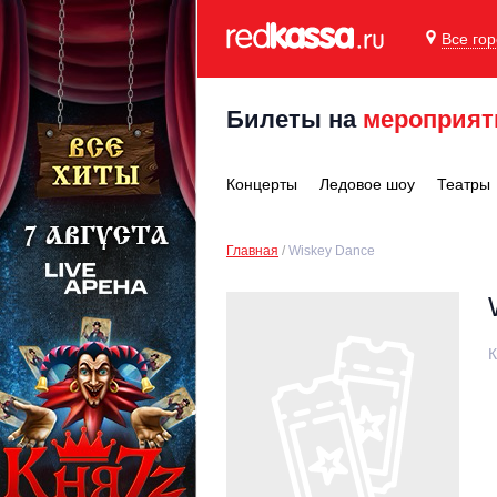
Все го
Билеты на
мероприят
Концерты
Ледовое шоу
Театры
Главная
Wiskey Dance
К