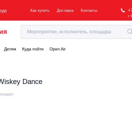
+
рода
Как купить
Доставка
Контакты
с 
ия
Детям
Куда пойти
Open Air
Wiskey Dance
онцерт