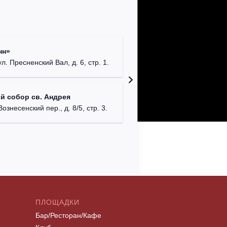
Римско-
нн»
г. Москв
ул. Пресненский Вал, д. 6, стр. 1.
Храм Хр
й собор св. Андрея
Соборо
Вознесенский пер., д. 8/5, стр. 3.
г. Моск
ПЛОЩАДКИ
Бар/Ресторан/Кафе