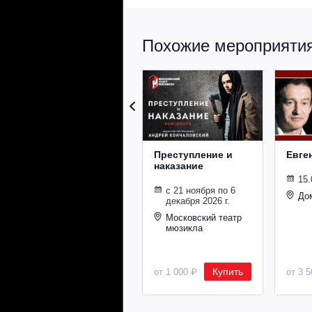
Похожие мероприятия 
Преступление и
Евге
наказание
15.
с 21 ноября по 6
До
декабря 2026 г.
Московский театр
мюзикла
Купить
от 1 000 ₽
от 3 