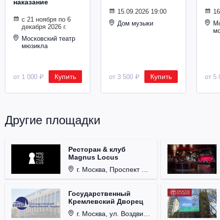
наказание
Металл
15.09.2026 19:00
16
с 21 ноября по 6
Дом музыки
Мо
декабря 2026 г.
м
Московский театр
мюзикла
Купить
Купить
от 1 000 ₽
от 3 500 ₽
от 5 
Другие площадки
Ресторан & клуб
Magnus Locus
г. Москва, Проспект Мира, д. 12, стр. 9.
Государственный
Кремлевский Дворец
г. Москва, ул. Воздвиженка, д. 1, Кремль.