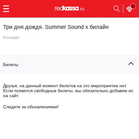
с
9:00
до
23:00
Три дня дождя. Summer Sound х билайн
Заказать
обратный
Концерт
звонок
Главная
Все события
Билеты
Выбрать мероприятие
Инди
Все события
Как купить
Электронная музыка
Друзья, на данный момент билетов на это мероприятие нет.
Если появятся свободные билеты, мы обязательно добавим их
на сайт.
Rap, hip-hop, RnB
Все события
Следите за обновлениями!
Контакты
Панк
Поэтический вечер
Все события
Выбрать другой город
Концерты на теплоходе
Опера