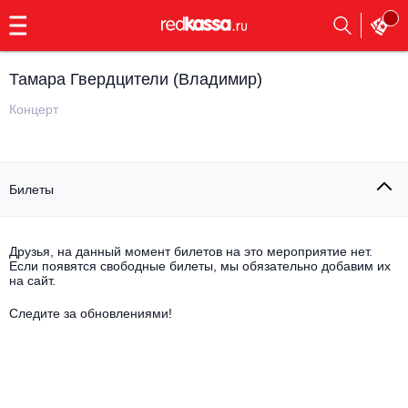
с
9:00
до
23:00
Тамара Гвердцители (Владимир)
Заказать
обратный
Концерт
звонок
Главная
Все события
Билеты
Выбрать мероприятие
Инди
Все события
Как купить
Электронная музыка
Друзья, на данный момент билетов на это мероприятие нет.
Если появятся свободные билеты, мы обязательно добавим их
на сайт.
Rap, hip-hop, RnB
Все события
Следите за обновлениями!
Контакты
Панк
Поэтический вечер
Все события
Выбрать другой город
Концерты на теплоходе
Опера