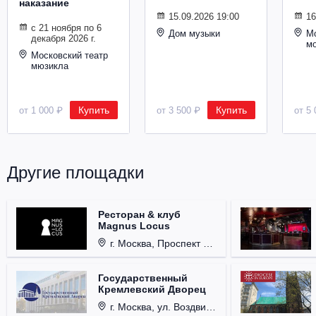
наказание
Металл
15.09.2026 19:00
16
с 21 ноября по 6
Дом музыки
Мо
декабря 2026 г.
м
Московский театр
мюзикла
Купить
Купить
от 1 000 ₽
от 3 500 ₽
от 5 
Другие площадки
Ресторан & клуб
Magnus Locus
г. Москва, Проспект Мира, д. 12, стр. 9.
Государственный
Кремлевский Дворец
г. Москва, ул. Воздвиженка, д. 1, Кремль.