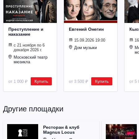
Металл
Преступление и
Евгений Онегин
Кыс
наказание
15.09.2026 19:00
16
с 21 ноября по 6
Дом музыки
Мо
декабря 2026 г.
м
Московский театр
мюзикла
Купить
Купить
от 1 000 ₽
от 3 500 ₽
от 5 
Другие площадки
Ресторан & клуб
Magnus Locus