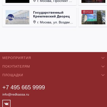
г. Москва, Проспект Мира, д. 12, стр. 9.
Государственный
Кремлевский Дворец
г. Москва, ул. Воздвиженка, д. 1, Кремль.
МЕРОПРИЯТИЯ
ПОКУПАТЕЛЯМ
Концерты
ПЛОЩАДКИ
О нас
Классика
+7 495 665 9999
Бар/Ресторан/Кафе
Как купить
Театры
info@redkassa.ru
Клуб
Возврат билетов
Фестивали
Концертный зал
Контакты
Спорт