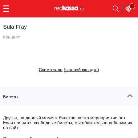
с
9:00
до
23:00
Sula Fray
Заказать
обратный
Концерт
звонок
Главная
Все события
Выбрать мероприятие
Инди
Cхема зала
(
в новой вкладке
)
Все события
Как купить
Электронная музыка
Rap, hip-hop, RnB
Билеты
Все события
Контакты
Панк
Поэтический вечер
Друзья, на данный момент билетов на это мероприятие нет.
Если появятся свободные билеты, мы обязательно добавим их
Все события
Выбрать другой город
Концерты на теплоходе
на сайт.
Опера