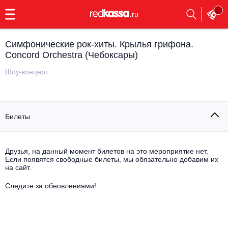
с
9:00
до
23:00
Симфонические рок-хиты. Крылья грифона.
Заказать
Concord Orchestra (Чебоксары)
обратный
звонок
Шоу-концерт
Главная
Все события
Выбрать мероприятие
Инди
Билеты
Все события
Как купить
Электронная музыка
Друзья, на данный момент билетов на это мероприятие нет.
Rap, hip-hop, RnB
Если появятся свободные билеты, мы обязательно добавим их
Все события
на сайт.
Контакты
Панк
Следите за обновлениями!
Поэтический вечер
Все события
Выбрать другой город
Концерты на теплоходе
Опера