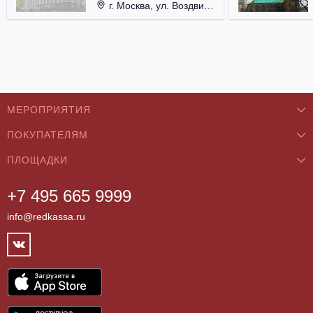
г. Москва, ул. Воздвиженка, д. 1, Кремль.
МЕРОПРИЯТИЯ
ПОКУПАТЕЛЯМ
Концерты
ПЛОЩАДКИ
О нас
Классика
+7 495 665 9999
Бар/Ресторан/Кафе
Как купить
Театры
info@redkassa.ru
Клуб
Возврат билетов
Фестивали
Концертный зал
Контакты
Спорт
Театр
Партнёры
Цирк
Спортивный комплекс
Архив
Шоу