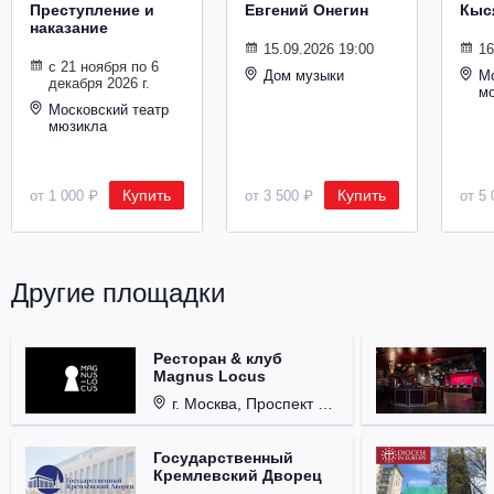
Преступление и
Евгений Онегин
Кыс
Металл
наказание
15.09.2026 19:00
16
с 21 ноября по 6
Дом музыки
Мо
декабря 2026 г.
м
Московский театр
мюзикла
Купить
Купить
от 1 000 ₽
от 3 500 ₽
от 5 
Другие площадки
Ресторан & клуб
Magnus Locus
г. Москва, Проспект Мира, д. 12, стр. 9.
Государственный
Кремлевский Дворец