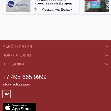
Кремлевский Дворец
г. Москва, ул. Воздвиженка, д. 1, Кремль.
МЕРОПРИЯТИЯ
ПОКУПАТЕЛЯМ
Концерты
ПЛОЩАДКИ
О нас
Классика
+7 495 665 9999
Бар/Ресторан/Кафе
Как купить
Театры
info@redkassa.ru
Клуб
Возврат билетов
Фестивали
Концертный зал
Контакты
Спорт
Театр
Партнёры
Цирк