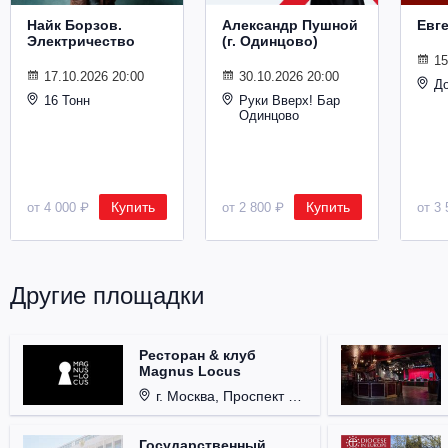
Найк Борзов.
Александр Пушной
Евг
Электричество
(г. Одинцово)
15
17.10.2026 20:00
30.10.2026 20:00
Д
16 Тонн
Руки Вверх! Бар
Одинцово
Купить
Купить
от 4 000 ₽
от 2 800 ₽
от 3 
Другие площадки
Ресторан & клуб
Magnus Locus
г. Москва, Проспект Мира, д. 12, стр. 9.
Государственный