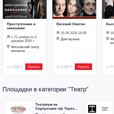
Металл
Преступление и
Евгений Онегин
Кыс
наказание
15.09.2026 19:00
16
с 21 ноября по 6
Дом музыки
Мо
декабря 2026 г.
м
Московский театр
мюзикла
Купить
Купить
от 1 000 ₽
от 3 500 ₽
от 5 
Площадки в категории "Театр"
Театриум на
Серпуховке п/р Терезы
Дуровой