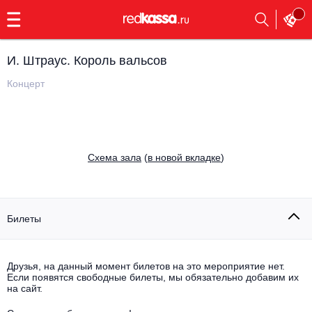
с
9:00
до
23:00
И. Штраус. Король вальсов
Заказать
обратный
Концерт
звонок
Главная
Все события
Выбрать мероприятие
Инди
Cхема зала
(
в новой вкладке
)
Все события
Как купить
Электронная музыка
Rap, hip-hop, RnB
Билеты
Все события
Контакты
Панк
Поэтический вечер
Друзья, на данный момент билетов на это мероприятие нет.
Если появятся свободные билеты, мы обязательно добавим их
Все события
Выбрать другой город
Концерты на теплоходе
на сайт.
Опера