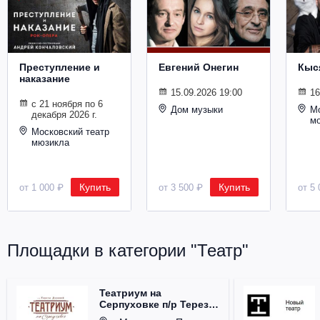
Металл
Преступление и
Евгений Онегин
Кыс
наказание
15.09.2026 19:00
16
с 21 ноября по 6
Дом музыки
Мо
декабря 2026 г.
м
Московский театр
мюзикла
Купить
Купить
от 1 000 ₽
от 3 500 ₽
от 5 
Площадки в категории "Театр"
Театриум на
Серпуховке п/р Терезы
Дуровой