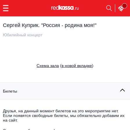
с
9:00
до
23:00
Сергей Куприк. "Россия - родина моя!"
Заказать
обратный
Юбилейный концерт
звонок
Главная
Все события
Выбрать мероприятие
Инди
Cхема зала
(
в новой вкладке
)
Все события
Как купить
Электронная музыка
Rap, hip-hop, RnB
Билеты
Все события
Контакты
Панк
Поэтический вечер
Друзья, на данный момент билетов на это мероприятие нет.
Если появятся свободные билеты, мы обязательно добавим их
Все события
Выбрать другой город
Концерты на теплоходе
на сайт.
Опера