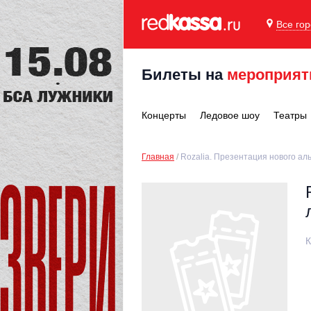
Все го
Билеты на
мероприят
Концерты
Ледовое шоу
Театры
Главная
Rozalia. Презентация нового а
К