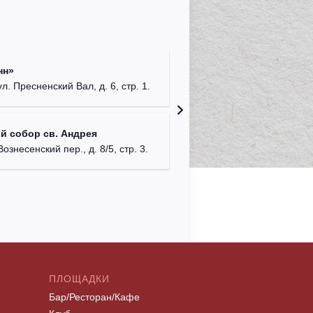
Римско-
нн»
г. Москв
ул. Пресненский Вал, д. 6, стр. 1.
Храм Хр
й собор св. Андрея
Соборо
Вознесенский пер., д. 8/5, стр. 3.
г. Моск
ПЛОЩАДКИ
Бар/Ресторан/Кафе