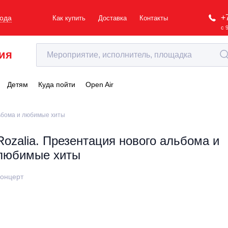
+
рода
Как купить
Доставка
Контакты
с 
ия
Детям
Куда пойти
Open Air
льбома и любимые хиты
Rozalia. Презентация нового альбома и
любимые хиты
онцерт