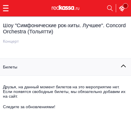
с
9:00
до
23:00
Шоу "Симфонические рок-хиты. Лучшее". Concord
Заказать
Orchestra (Тольятти)
обратный
звонок
Концерт
Главная
Все события
Выбрать мероприятие
Инди
Билеты
Все события
Как купить
Электронная музыка
Друзья, на данный момент билетов на это мероприятие нет.
Rap, hip-hop, RnB
Если появятся свободные билеты, мы обязательно добавим их
Все события
на сайт.
Контакты
Панк
Следите за обновлениями!
Поэтический вечер
Все события
Выбрать другой город
Концерты на теплоходе
Опера