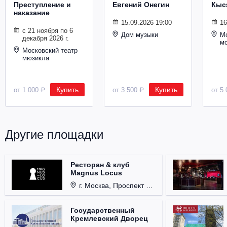
Преступление и
Евгений Онегин
Кыс
Металл
наказание
15.09.2026 19:00
16
с 21 ноября по 6
Дом музыки
Мо
декабря 2026 г.
м
Московский театр
мюзикла
Купить
Купить
от 1 000 ₽
от 3 500 ₽
от 5 
Другие площадки
Ресторан & клуб
Magnus Locus
г. Москва, Проспект Мира, д. 12, стр. 9.
Государственный
Кремлевский Дворец