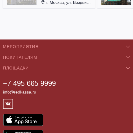
г. Москва, ул. Воздвиженка, д. 1, Кремль.
МЕРОПРИЯТИЯ
ПОКУПАТЕЛЯМ
Концерты
ПЛОЩАДКИ
О нас
Классика
+7 495 665 9999
Бар/Ресторан/Кафе
Как купить
Театры
info@redkassa.ru
Клуб
Возврат билетов
Фестивали
Концертный зал
Контакты
Спорт
Театр
Партнёры
Цирк
Спортивный комплекс
Архив
Шоу