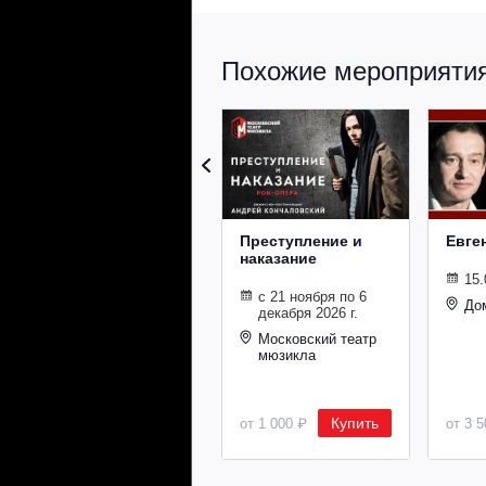
Похожие мероприятия 
Преступление и
Евге
наказание
15.
с 21 ноября по 6
До
декабря 2026 г.
Московский театр
мюзикла
Купить
от 1 000 ₽
от 3 