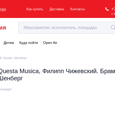
+
рода
Как купить
Доставка
Контакты
с 
ия
Детям
Куда пойти
Open Air
й. Брамс. Шенберг
Questa Musica, Филипп Чижевский. Брам
Шенберг
онцерт