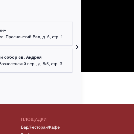
Римско-
нн»
г. Москв
ул. Пресненский Вал, д. 6, стр. 1.
Храм Хр
й собор св. Андрея
Соборо
Вознесенский пер., д. 8/5, стр. 3.
г. Моск
ПЛОЩАДКИ
Бар/Ресторан/Кафе