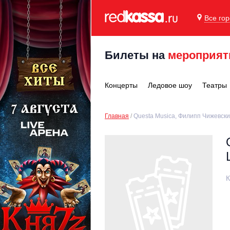
Все го
Билеты на
мероприят
Концерты
Ледовое шоу
Театры
Главная
Questa Musica, Филипп Чижевски
К