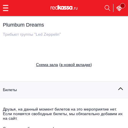
с
9:00
до
23:00
Plumbum Dreams
Заказать
обратный
Трибьют группы "Led Zeppelin"
звонок
Главная
Все события
Выбрать мероприятие
Инди
Cхема зала
(
в новой вкладке
)
Все события
Как купить
Электронная музыка
Rap, hip-hop, RnB
Билеты
Все события
Контакты
Панк
Поэтический вечер
Друзья, на данный момент билетов на это мероприятие нет.
Если появятся свободные билеты, мы обязательно добавим их
Все события
Выбрать другой город
Концерты на теплоходе
на сайт.
Опера