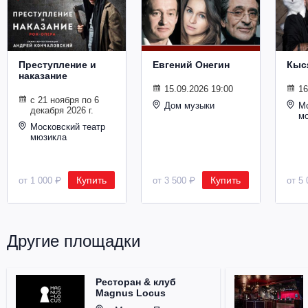
Металл
Преступление и
Евгений Онегин
Кыс
наказание
15.09.2026 19:00
16
с 21 ноября по 6
Дом музыки
Мо
декабря 2026 г.
м
Московский театр
мюзикла
Купить
Купить
от 1 000 ₽
от 3 500 ₽
от 5 
Другие площадки
Ресторан & клуб
Magnus Locus