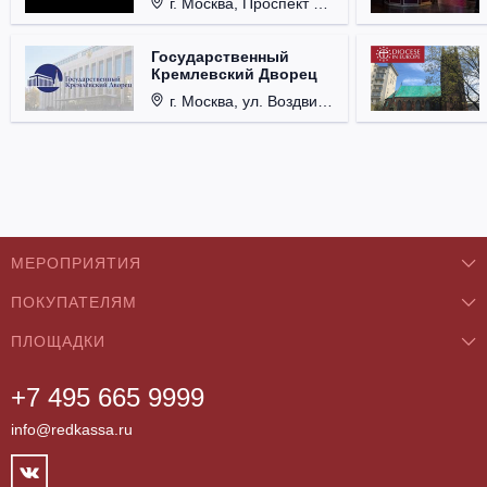
г. Москва, Проспект Мира, д. 12, стр. 9.
Государственный
Кремлевский Дворец
г. Москва, ул. Воздвиженка, д. 1, Кремль.
МЕРОПРИЯТИЯ
ПОКУПАТЕЛЯМ
Концерты
ПЛОЩАДКИ
О нас
Классика
+7 495 665 9999
Бар/Ресторан/Кафе
Как купить
Театры
info@redkassa.ru
Клуб
Возврат билетов
Фестивали
Концертный зал
Контакты
Спорт