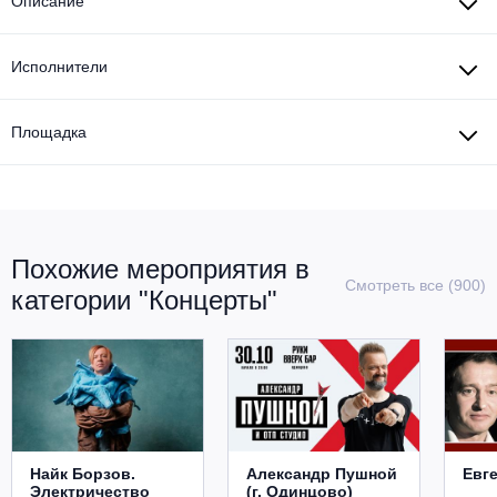
Описание
Исполнители
Площадка
Похожие мероприятия в
Смотреть все (900)
категории "Концерты"
Найк Борзов.
Александр Пушной
Евг
Электричество
(г. Одинцово)