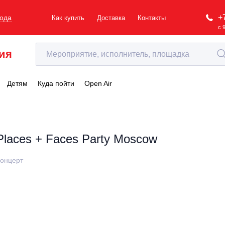
+
рода
Как купить
Доставка
Контакты
с 
ия
Детям
Куда пойти
Open Air
Places + Faces Party Moscow
онцерт