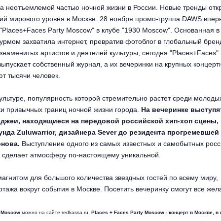
ала неотъемлемой частью ночной жизни в России. Новые тренды от
ий мирового уровня в Москве. 28 ноября промо-группа DAWS впер
"Places+Faces Party Moscow" в клубе "1930 Moscow". Основанная в 
рмом захватила интернет, превратив фотоблог в глобальный брен
наменитых артистов и деятелей культуры, сегодня "Places+Faces"
выпускает собственный журнал, а их вечеринки на крупных концерт
т тысячи человек.
ультуре, популярность которой стремительно растет среди молоды
ки привычных границ ночной жизни города.
На вечеринке выступ
иджеи, находящиеся на передовой российской хип-хоп сцены,
унда Zuluwarrior, дизайнера Sever до резидента прогремевшей
нова.
Выступление одного из самых известных и самобытных росс
, сделает атмосферу по-настоящему уникальной.
агнитом для большого количества звездных гостей по всему миру,
тажа вокруг события в Москве. Посетить вечеринку смогут все же
y Moscow
можно на сайте redkassa.ru.
Places + Faces Party Moscow
- концерт в Москве,
в 