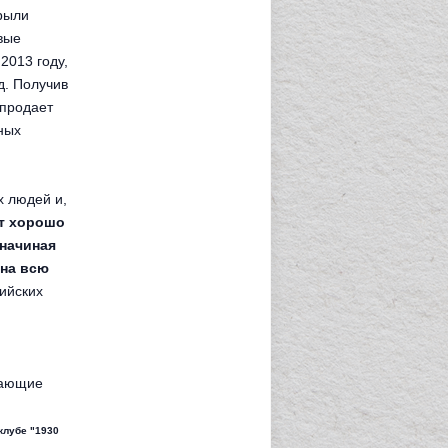
крыли
вые
2013 году,
д. Получив
 продает
ных
х людей и,
ят хорошо
 начиная
 на всю
ийских
лающие
клубе "1930