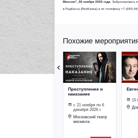
Moscow"
,
28 ноября
2020 года
. Забронировать 
в РедКасса (RedKassa) и по телефону +7 (495) 6
Похожие мероприятия 
Преступление и
Евге
наказание
15.
с 21 ноября по 6
До
декабря 2026 г.
Московский театр
мюзикла