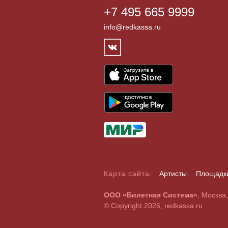
+7 495 665 9999
info@redkassa.ru
Карта сайта:
Артисты
Площадк
А
Б
В
Г
Д
Е
Ж
З
И
Й
К
Л
М
Н
О
П
Р
С
ООО «Билетная Система»
, Москва
A
B
C
D
E
F
G
H
I
J
K
L
M
N
O
P
Q
R
© Copyright 2026, redkassa.ru
0
1
2
3
4
5
6
7
8
9