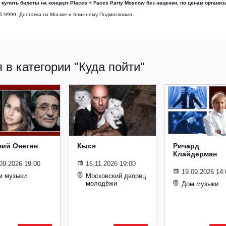
и
купить билеты на
концерт
Places + Faces Party Moscow
без наценки, по ценам организ
.
65-9999. Доставка по Москве и ближнему Подмосковью
в категории "Куда пойти"
ний Онегин
Кыся
Ричард
Клайдерман
09.2026 19:00
16.11.2026 19:00
19.09.2026 14:
м музыки
Московский дворец
молодёжи
Дом музыки