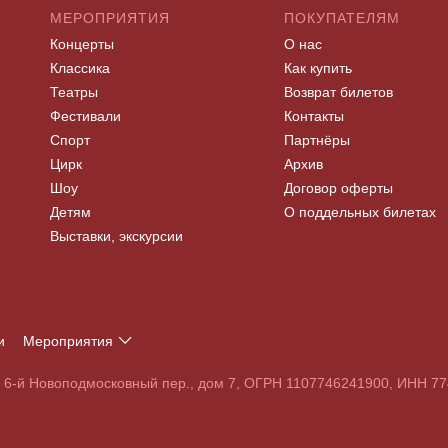
МЕРОПРИЯТИЯ
ПОКУПАТЕЛЯМ
Концерты
О нас
Классика
Как купить
Театры
Возврат билетов
Фестивали
Контакты
Спорт
Партнёры
Цирк
Архив
Шоу
Договор оферты
Детям
О поддельных билетах
Выставки, экскурсии
и
Мероприятия
Т
У
Ф
Х
Ц
Ч
Ш
Щ
Э
Ю
Я
, 6-й Новоподмосковный пер., дом 7, ОГРН 1107746241900, ИНН 
S
T
U
V
W
X
Y
Z