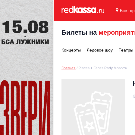
Все го
Билеты на
мероприят
Концерты
Ледовое шоу
Театры
Главная
Places + Faces Party Moscow
К