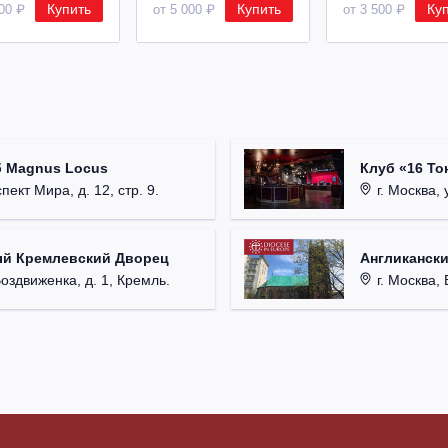
Купить
Купить
Ку
500 ₽
от 5 000 ₽
от 3 500 ₽
б Magnus Locus
Клуб «16 То
пект Мира, д. 12, стр. 9.
г. Москва, 
ый Кремлевский Дворец
Англикански
Воздвиженка, д. 1, Кремль.
г. Москва, 