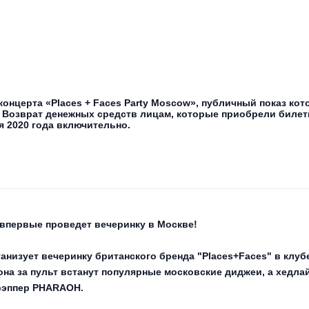
нцерта «Places + Faces Party Moscow», публичный показ кот
». Возврат денежных средств лицам, которые приобрели биле
ря 2020 года включительно.
 впервые проведет вечеринку в Москве!
низует вечеринку британского бренда "Places+Faces" в клуб
на за пульт встанут популярные московские диджеи, а хедла
рэппер PHARAOH.