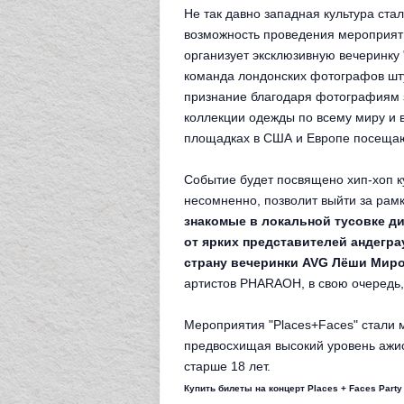
Не так давно западная культура ст
возможность проведения мероприят
организует эксклюзивную вечеринку 
команда лондонских фотографов шту
признание благодаря фотографиям з
коллекции одежды по всему миру и 
площадках в США и Европе посещаю
Событие будет посвящено хип-хоп к
несомненно, позволит выйти за рам
знакомые в локальной тусовке д
от ярких представителей андегра
страну вечеринки AVG Лёши Миро
артистов PHARAOH, в свою очередь
Мероприятия "Places+Faces" стали м
предвосхищая высокий уровень ажио
старше 18 лет.
Купить билеты на
концерт
Places + Faces Part