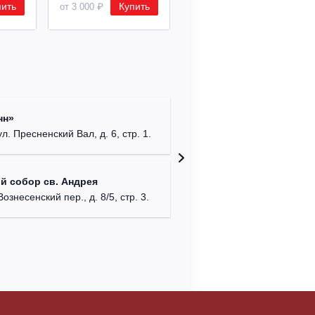
пить
Купить
Купить
от 3 000 ₽
от 8 500 ₽
Римско-
нн»
г. Москв
ул. Пресненский Вал, д. 6, стр. 1.
Храм Хр
й собор св. Андрея
Соборо
Вознесенский пер., д. 8/5, стр. 3.
г. Моск