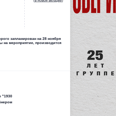
(
в новой вкладке
)
орого запланирован на 28 ноября
ты на мероприятие, производится
е "1930
йнером