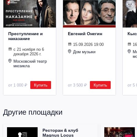
Металл
Преступление и
Евгений Онегин
Кыс
наказание
15.09.2026 19:00
16
с 21 ноября по 6
Дом музыки
Мо
декабря 2026 г.
м
Московский театр
мюзикла
Купить
Купить
от 1 000 ₽
от 3 500 ₽
от 5 
Другие площадки
Ресторан & клуб
Magnus Locus