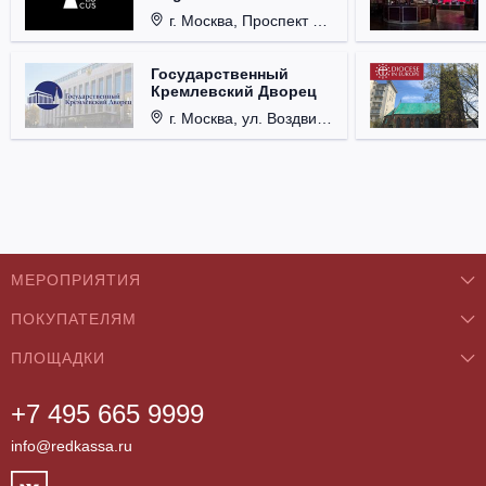
г. Москва, Проспект Мира, д. 12, стр. 9.
Государственный
Кремлевский Дворец
г. Москва, ул. Воздвиженка, д. 1, Кремль.
МЕРОПРИЯТИЯ
ПОКУПАТЕЛЯМ
Концерты
ПЛОЩАДКИ
О нас
Классика
+7 495 665 9999
Бар/Ресторан/Кафе
Как купить
Театры
info@redkassa.ru
Клуб
Возврат билетов
Фестивали