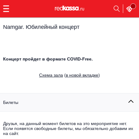
с
9:00
до
23:00
Namgar. Юбилейный концерт
Заказать
обратный
звонок
Главная
Все события
Концерт пройдет в формате COVID-Free.
Выбрать мероприятие
Инди
Все события
Cхема зала
(
в новой вкладке
)
Как купить
Электронная музыка
Rap, hip-hop, RnB
Все события
Билеты
Контакты
Панк
Поэтический вечер
Друзья, на данный момент билетов на это мероприятие нет.
Все события
Выбрать другой город
Концерты на теплоходе
Если появятся свободные билеты, мы обязательно добавим их
Опера
на сайт.