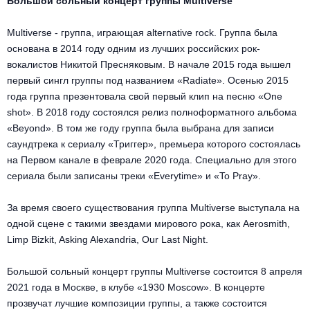
Большой сольный концерт группы Multiverse
Металл
Multiverse - группа, играющая alternative rock. Группа была
основана в 2014 году одним из лучших российских рок-
вокалистов Никитой Пресняковым. В начале 2015 года вышел
первый сингл группы под названием «Radiate». Осенью 2015
года группа презентовала свой первый клип на песню «One
shot». В 2018 году состоялся релиз полноформатного альбома
«Beyond». В том же году группа была выбрана для записи
саундтрека к сериалу «Триггер», премьера которого состоялась
на Первом канале в феврале 2020 года. Специально для этого
сериала были записаны треки «Everytime» и «To Pray».
За время своего существования группа Multiverse выступала на
одной сцене с такими звездами мирового рока, как Aerosmith,
Limp Bizkit, Asking Alexandria, Our Last Night.
Большой сольный концерт группы Multiverse состоится 8 апреля
2021 года в Москве, в клубе «1930 Moscow». В концерте
прозвучат лучшие композиции группы, а также состоится