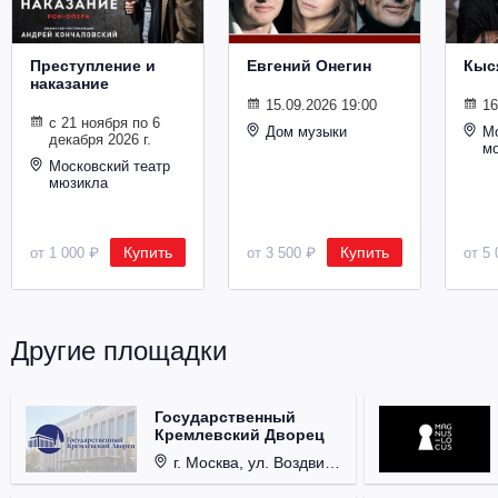
Преступление и
Евгений Онегин
Кыс
наказание
15.09.2026 19:00
16
с 21 ноября по 6
Дом музыки
Мо
декабря 2026 г.
м
Московский театр
мюзикла
Купить
Купить
от 1 000 ₽
от 3 500 ₽
от 5 
Другие площадки
Государственный
Кремлевский Дворец
г. Москва, ул. Воздвиженка, д. 1, Кремль.