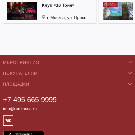
Клуб «16 Тонн»
г. Москва, ул. Пресненский Вал, д. 6, стр. 1.
МЕРОПРИЯТИЯ
ПОКУПАТЕЛЯМ
Концерты
ПЛОЩАДКИ
О нас
Классика
+7 495 665 9999
Бар/Ресторан/Кафе
Как купить
Театры
info@redkassa.ru
Клуб
Возврат билетов
Фестивали
Концертный зал
Контакты
Спорт
Театр
Партнёры
Цирк