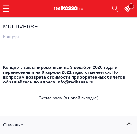
с
9:00
до
23:00
MULTIVERSE
Заказать
обратный
Концерт
звонок
Главная
Все события
Выбрать мероприятие
Инди
Концерт, запланированный на 3 декабря 2020 года и
перенесенный на 8 апреля 2021 года, отменяется. По
Все события
вопросам возврата стоимости приобретенных билетов
Как купить
Электронная музыка
обращайтесь по адресу info@redkassa.ru.
Rap, hip-hop, RnB
Все события
Cхема зала
(
в новой вкладке
)
Контакты
Панк
Поэтический вечер
Все события
Описание
Выбрать другой город
Концерты на теплоходе
Опера