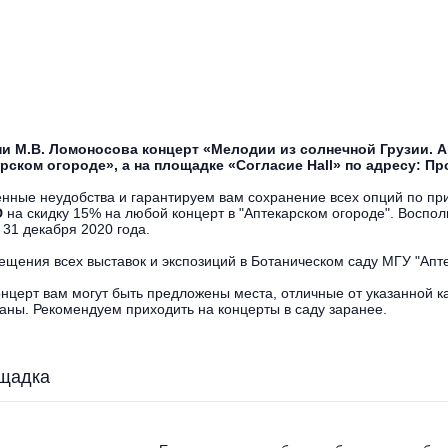
ни М.В. Ломоносова концерт «Мелодии из солнечной Грузии. 
рском огороде», а на площадке «Согласие Hall» по адресу: Прос
нные неудобства и гарантируем вам сохранение всех опций по пр
D
на скидку 15% на любой концерт в "Аптекарском огороде". Воспол
 31 декабря 2020 года.
ещения всех выставок и экспозиций в Ботаническом саду МГУ "Апте
онцерт вам могут быть предложены места, отличные от указанной к
аны. Рекомендуем приходить на концерты в саду заранее.
щадка