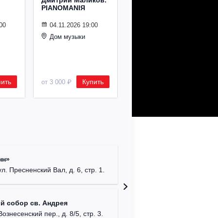
Дмитрий Маликов.
Рождественский
PIANOMANIЯ
концерт
Владимира
Спивакова
00
04.11.2026 19:00
Дом музыки
24.12.2026 19:00
Дом музыки
пить
Купить
Купить
от 3 000 ₽
от 8 500 ₽
Римско-
нн»
г. Москв
ул. Пресненский Вал, д. 6, стр. 1.
Храм Хр
й собор св. Андрея
Соборо
Вознесенский пер., д. 8/5, стр. 3.
г. Моск