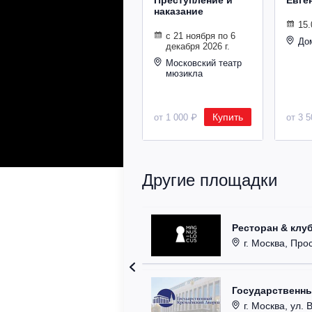
Преступление и
Евге
наказание
15.
с 21 ноября по 6
До
декабря 2026 г.
Московский театр
мюзикла
Купить
от 1 000 ₽
от 3 
Другие площадки
Ресторан & клу
г. Москва, Прос
Государственн
г. Москва, ул. 