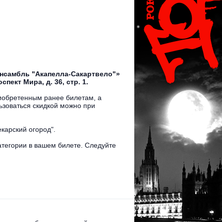
Ансамбль "Акапелла-Сакартвело"»
пект Мира, д. 36, стр. 1.
иобретенным ранее билетам, а
ьзоваться скидкой можно при
карский огород".
атегории в вашем билете. Следуйте