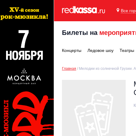
Все го
Билеты на
мероприят
Концерты
Ледовое шоу
Театры
Главная
Мелодии из солнечной Грузии. 
К