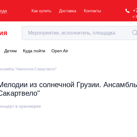
+
рода
Как купить
Доставка
Контакты
с 
ия
Детям
Куда пойти
Open Air
Ансамбль "Акапелла-Сакартвело"
Мелодии из солнечной Грузии. Ансамбль
Сакартвело"
онцерт в оранжерее