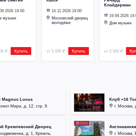
ний Онегин
Кыся
Ричард
Клайдерман
09.2026 19:00
16.11.2026 19:00
19.09.2026 14:
м музыки
Московский дворец
молодёжи
Дом музыки
Купить
Купить
Ку
500 ₽
от 5 000 ₽
от 3 500 ₽
б Magnus Locus
Клуб «16 То
пект Мира, д. 12, стр. 9.
г. Москва, 
ый Кремлевский Дворец
Англикански
Воздвиженка, д. 1, Кремль.
г. Москва, 