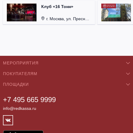
Клуб «16 Тонн»
г. Москва, ул. Пресненский Вал, д. 6, стр. 1.
МЕРОПРИЯТИЯ
ПОКУПАТЕЛЯМ
Концерты
ПЛОЩАДКИ
О нас
Классика
+7 495 665 9999
Бар/Ресторан/Кафе
Как купить
Театры
info@redkassa.ru
Клуб
Возврат билетов
Фестивали
Концертный зал
Контакты
Спорт
Театр
Партнёры