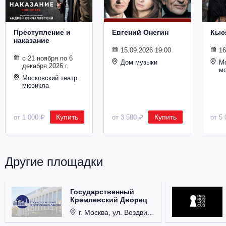
Металл
Преступление и
Евгений Онегин
Кыс
наказание
15.09.2026 19:00
16
с 21 ноября по 6
Дом музыки
Мо
декабря 2026 г.
м
Московский театр
мюзикла
Купить
Купить
от 1 000 ₽
от 3 500 ₽
от 5 
Другие площадки
Государственный
Кремлевский Дворец
г. Москва, ул. Воздвиженка, д. 1, Кремль.