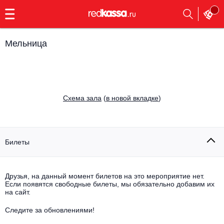
с
9:00
до
23:00
Мельница
Заказать
обратный
звонок
Главная
Все события
Cхема зала
(
в новой вкладке
)
Выбрать мероприятие
Инди
Все события
Как купить
Электронная музыка
Билеты
Rap, hip-hop, RnB
Все события
Друзья, на данный момент билетов на это мероприятие нет.
Контакты
Панк
Если появятся свободные билеты, мы обязательно добавим их
Поэтический вечер
на сайт.
Все события
Выбрать другой город
Концерты на теплоходе
Опера
Следите за обновлениями!