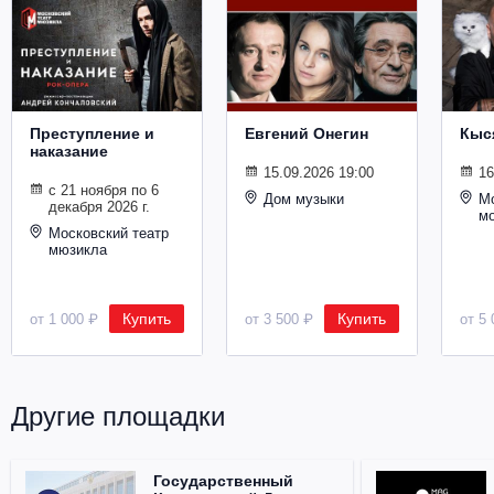
Преступление и
Евгений Онегин
Кыс
наказание
15.09.2026 19:00
16
с 21 ноября по 6
Дом музыки
Мо
декабря 2026 г.
м
Московский театр
мюзикла
Купить
Купить
от 1 000 ₽
от 3 500 ₽
от 5 
Другие площадки
Государственный