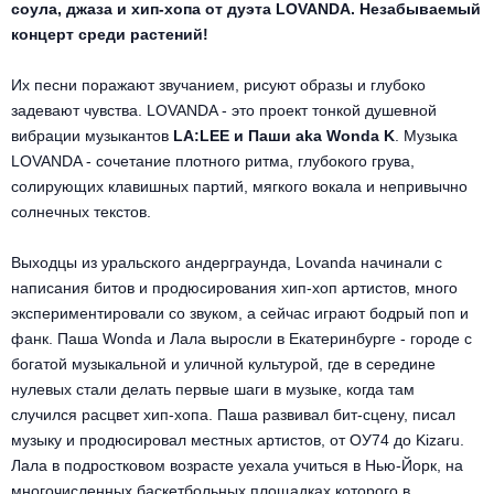
Другое для детей
соула, джаза и хип-хопа от дуэта LOVANDA. Незабываемый
Поп и эстрада
Известные актёры
концерт среди растений!
Все события
Детский концерт
Альтернатива
Комедия
Их песни поражают звучанием, рисуют образы и глубоко
задевают чувства. LOVANDA - это проект тонкой душевной
Детский спектакль
Классическая музыка
Все события
Творческий вечер
вибрации музыкантов
LA:LEE и Паши aka Wonda K
. Музыка
LOVANDA - сочетание плотного ритма, глубокого грува,
Детское шоу
Круиз Фест
солирующих клавишных партий, мягкого вокала и непривычно
Мюзикл, оперетта
солнечных текстов.
Детский мюзикл
Open-air на ВДНХ
Балет
Выходцы из уральского андерграунда, Lovanda начинали с
написания битов и продюсирования хип-хоп артистов, много
Джаз и блюз
Драма
экспериментировали со звуком, а сейчас играют бодрый поп и
фанк. Паша Wonda и Лала выросли в Екатеринбурге - городе с
Этно, фолк, кантри
Музыкальный спектакль
богатой музыкальной и уличной культурой, где в середине
нулевых стали делать первые шаги в музыке, когда там
Рок
Спектакль
случился расцвет хип-хопа. Паша развивал бит-сцену, писал
музыку и продюсировал местных артистов, от ОУ74 до Kizaru.
Шансон, романс, авторская песня
Иммерсивный спектакль
Лала в подростковом возрасте уехала учиться в Нью-Йорк, на
многочисленных баскетбольных площадках которого в