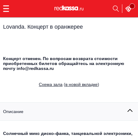
с
9:00
до
23:00
Lovanda. Концерт в оранжерее
Заказать
обратный
звонок
Главная
Все события
Концерт отменен. По вопросам возврата стоимости
приобретенных билетов обращайтесь на электронную
Выбрать мероприятие
Инди
почту info@redkassa.ru
Все события
Как купить
Электронная музыка
Cхема зала
(
в новой вкладке
)
Rap, hip-hop, RnB
Все события
Контакты
Панк
Описание
Поэтический вечер
Все события
Выбрать другой город
Концерты на теплоходе
Опера
Солнечный микс диско-фанка, танцевальной электроники,