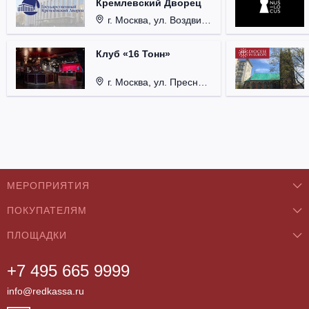
Кремлевский Дворец
г. Москва, ул. Воздвиженка, д. 1, Кремль.
Клуб «16 Тонн»
г. Москва, ул. Пресненский Вал, д. 6, стр. 1.
МЕРОПРИЯТИЯ
ПОКУПАТЕЛЯМ
Концерты
ПЛОЩАДКИ
О нас
Классика
+7 495 665 9999
Бар/Ресторан/Кафе
Как купить
Театры
info@redkassa.ru
Клуб
Возврат билетов
Фестивали