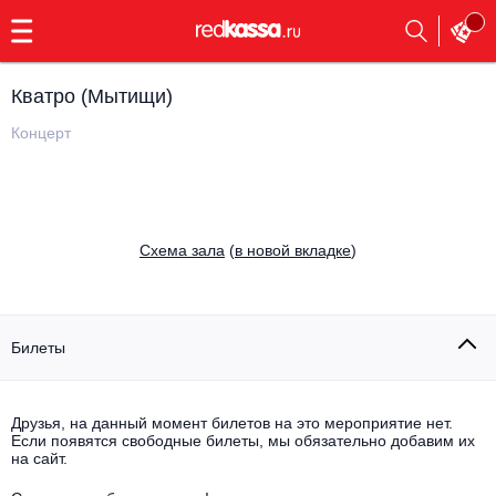
с
9:00
до
23:00
Кватро (Мытищи)
Заказать
обратный
Концерт
звонок
Главная
Все события
Выбрать мероприятие
Инди
Cхема зала
(
в новой вкладке
)
Все события
Как купить
Электронная музыка
Rap, hip-hop, RnB
Билеты
Все события
Контакты
Панк
Поэтический вечер
Друзья, на данный момент билетов на это мероприятие нет.
Если появятся свободные билеты, мы обязательно добавим их
Все события
Выбрать другой город
Концерты на теплоходе
на сайт.
Опера