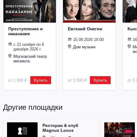
Металл
Преступление и
Евгений Онегин
Кыс
наказание
15.09.2026 19:00
16
с 21 ноября по 6
Дом музыки
Мо
декабря 2026 г.
м
Московский театр
мюзикла
Купить
Купить
от 1 000 ₽
от 3 500 ₽
от 5 
Другие площадки
Ресторан & клуб
Magnus Locus