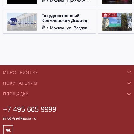
г. Москва, Проспект Мира, д. 12, стр. 9.
Государственный
Кремлевский Дворец
г. Москва, ул. Воздвиженка, д. 1, Кремль.
МЕРОПРИЯТИЯ
ПОКУПАТЕЛЯМ
Концерты
ПЛОЩАДКИ
О нас
Классика
+7 495 665 9999
Бар/Ресторан/Кафе
Как купить
Театры
info@redkassa.ru
Клуб
Возврат билетов
Фестивали
Концертный зал
Контакты
Спорт