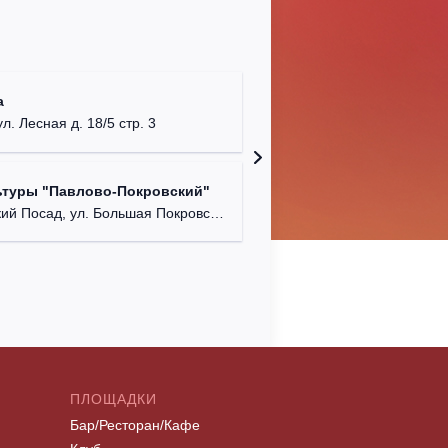
ДК "Бал
а
Московская
ул. Лесная д. 18/5 стр. 3
КДК "Ко
ьтуры "Павлово-Покровский"
г. Керч
 Посад, ул. Большая Покровская, д. 37.
ПЛОЩАДКИ
Бар/Ресторан/Кафе