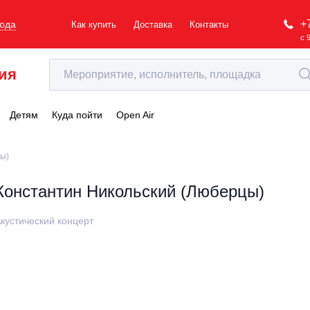
+
рода
Как купить
Доставка
Контакты
с 
ия
Детям
Куда пойти
Open Air
цы)
Константин Никольский (Люберцы)
кустический концерт