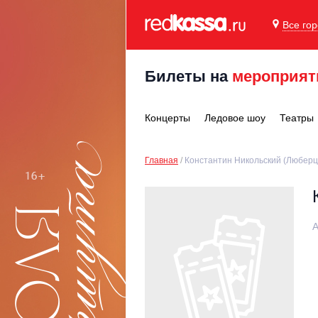
Все го
Билеты на
мероприят
Концерты
Ледовое шоу
Театры
Главная
Константин Никольский (Любер
А