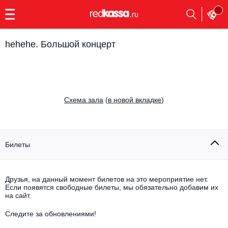
с
9:00
до
23:00
hehehe. Большой концерт
Заказать
обратный
звонок
Главная
Все события
Cхема зала
(
в новой вкладке
)
Выбрать мероприятие
Инди
Все события
Как купить
Электронная музыка
Билеты
Rap, hip-hop, RnB
Все события
Друзья, на данный момент билетов на это мероприятие нет.
Контакты
Панк
Если появятся свободные билеты, мы обязательно добавим их
Поэтический вечер
на сайт.
Все события
Выбрать другой город
Концерты на теплоходе
Опера
Следите за обновлениями!