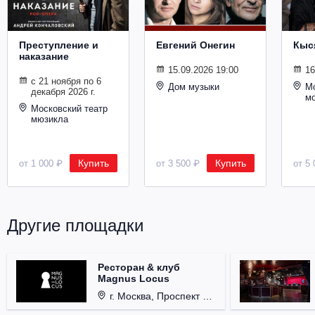
Металл
Преступление и
Евгений Онегин
Кыс
наказание
15.09.2026 19:00
16
с 21 ноября по 6
Дом музыки
Мо
декабря 2026 г.
м
Московский театр
мюзикла
Купить
Купить
от 1 000 ₽
от 3 500 ₽
от 5 
Другие площадки
Ресторан & клуб
Magnus Locus
г. Москва, Проспект Мира, д. 12, стр. 9.