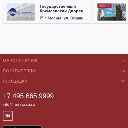
Государственный
Кремлевский Дворец
г. Москва, ул. Воздвиженка, д. 1, Кремль.
МЕРОПРИЯТИЯ
ПОКУПАТЕЛЯМ
Концерты
ПЛОЩАДКИ
О нас
Классика
+7 495 665 9999
Бар/Ресторан/Кафе
Как купить
Театры
info@redkassa.ru
Клуб
Возврат билетов
Фестивали
Концертный зал
Контакты
Спорт
Театр
Партнёры