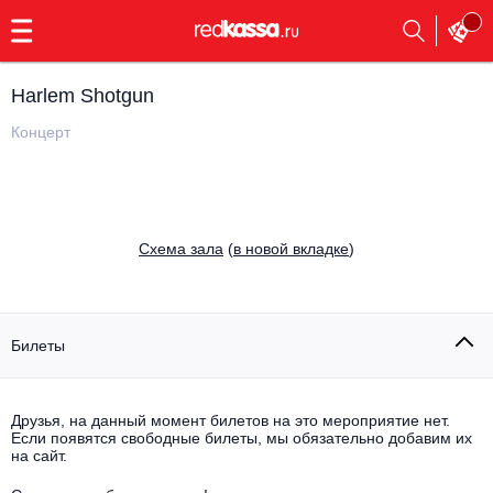
с
9:00
до
23:00
Harlem Shotgun
Заказать
обратный
Концерт
звонок
Главная
Все события
Выбрать мероприятие
Инди
Cхема зала
(
в новой вкладке
)
Все события
Как купить
Электронная музыка
Rap, hip-hop, RnB
Билеты
Все события
Контакты
Панк
Поэтический вечер
Друзья, на данный момент билетов на это мероприятие нет.
Если появятся свободные билеты, мы обязательно добавим их
Все события
Выбрать другой город
Концерты на теплоходе
на сайт.
Опера