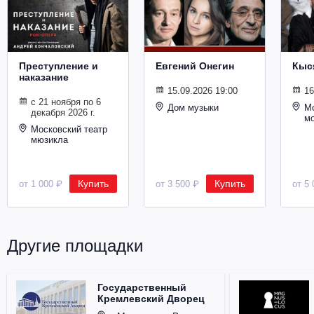
Металл
Преступление и
Евгений Онегин
Кыс
наказание
15.09.2026 19:00
16
с 21 ноября по 6
Дом музыки
Мо
декабря 2026 г.
м
Московский театр
мюзикла
Купить
Купить
от 1 000 ₽
от 3 500 ₽
от 5 
Другие площадки
Государственный
Кремлевский Дворец