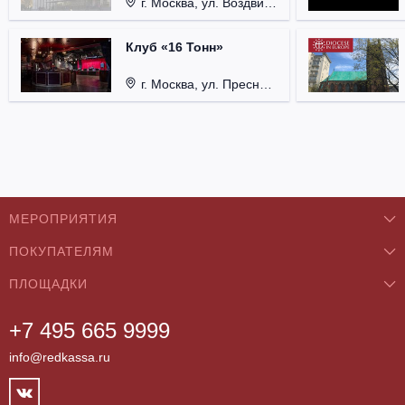
г. Москва, ул. Воздвиженка, д. 1, Кремль.
Клуб «16 Тонн»
г. Москва, ул. Пресненский Вал, д. 6, стр. 1.
МЕРОПРИЯТИЯ
ПОКУПАТЕЛЯМ
Концерты
ПЛОЩАДКИ
О нас
Классика
+7 495 665 9999
Бар/Ресторан/Кафе
Как купить
Театры
info@redkassa.ru
Клуб
Возврат билетов
Фестивали
Концертный зал
Контакты
Спорт