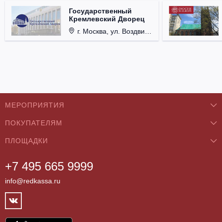
Государственный
Кремлевский Дворец
г. Москва, ул. Воздвиженка, д. 1, Кремль.
МЕРОПРИЯТИЯ
ПОКУПАТЕЛЯМ
Концерты
ПЛОЩАДКИ
О нас
Классика
+7 495 665 9999
Бар/Ресторан/Кафе
Как купить
Театры
info@redkassa.ru
Клуб
Возврат билетов
Фестивали
Концертный зал
Контакты
Спорт
Театр
Партнёры