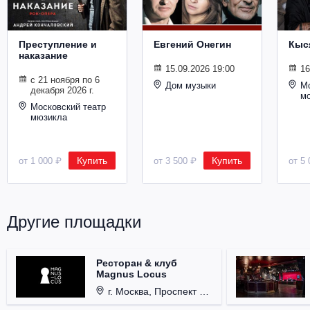
Металл
Преступление и
Евгений Онегин
Кыс
наказание
15.09.2026 19:00
16
с 21 ноября по 6
Дом музыки
Мо
декабря 2026 г.
м
Московский театр
мюзикла
Купить
Купить
от 1 000 ₽
от 3 500 ₽
от 5 
Другие площадки
Ресторан & клуб
Magnus Locus
г. Москва, Проспект Мира, д. 12, стр. 9.