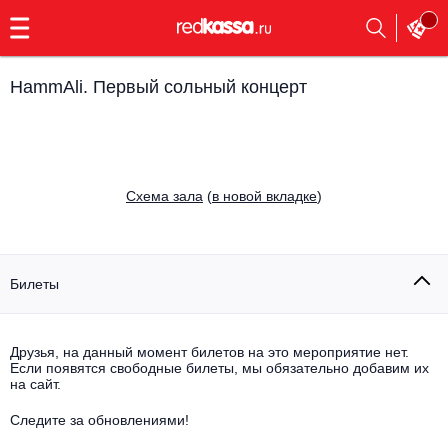
с
9:00
до
23:00
HammAli. Первый сольный концерт
Заказать
обратный
звонок
Главная
Все события
Cхема зала
(
в новой вкладке
)
Выбрать мероприятие
Инди
Все события
Как купить
Электронная музыка
Билеты
Rap, hip-hop, RnB
Все события
Друзья, на данный момент билетов на это мероприятие нет.
Контакты
Панк
Если появятся свободные билеты, мы обязательно добавим их
Поэтический вечер
на сайт.
Все события
Выбрать другой город
Концерты на теплоходе
Опера
Следите за обновлениями!