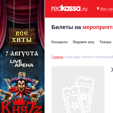
Все го
Билеты на
мероприят
Концерты
Ледовое шоу
Театры
Главная
Хадн дадн. Концерт-Незамерза