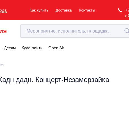
+
рода
Как купить
Доставка
Контакты
с 
ия
Детям
Куда пойти
Open Air
йка
Хадн дадн. Концерт-Незамерзайка