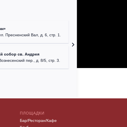
Римско-
нн»
г. Москв
ул. Пресненский Вал, д. 6, стр. 1.
Храм Хр
й собор св. Андрея
Соборо
Вознесенский пер., д. 8/5, стр. 3.
г. Моск
ПЛОЩАДКИ
Бар/Ресторан/Кафе