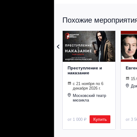
Похожие мероприятия 
Преступление и
Евге
наказание
15.
с 21 ноября по 6
До
декабря 2026 г.
Московский театр
мюзикла
Купить
от 1 000 ₽
от 3 