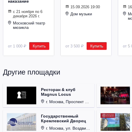
наказание
Металл
15.09.2026 19:00
16
с 21 ноября по 6
Дом музыки
Мо
декабря 2026 г.
м
Московский театр
мюзикла
Купить
Купить
от 1 000 ₽
от 3 500 ₽
от 5 
Другие площадки
Ресторан & клуб
Magnus Locus
г. Москва, Проспект Мира, д. 12, стр. 9.
Государственный
Кремлевский Дворец
г. Москва, ул. Воздвиженка, д. 1, Кремль.