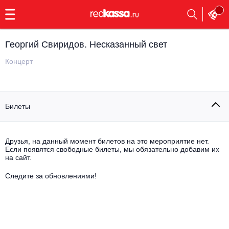
с
9:00
до
23:00
Георгий Свиридов. Несказанный свет
Заказать
обратный
Концерт
звонок
Главная
Все события
Билеты
Выбрать мероприятие
Инди
Все события
Как купить
Электронная музыка
Друзья, на данный момент билетов на это мероприятие нет.
Если появятся свободные билеты, мы обязательно добавим их
на сайт.
Rap, hip-hop, RnB
Все события
Следите за обновлениями!
Контакты
Панк
Поэтический вечер
Все события
Выбрать другой город
Концерты на теплоходе
Опера