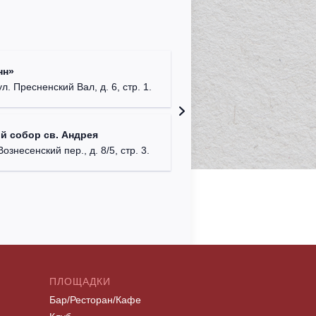
Римско-
нн»
г. Москв
ул. Пресненский Вал, д. 6, стр. 1.
Храм Хр
й собор св. Андрея
Соборо
Вознесенский пер., д. 8/5, стр. 3.
г. Моск
ПЛОЩАДКИ
Бар/Ресторан/Кафе