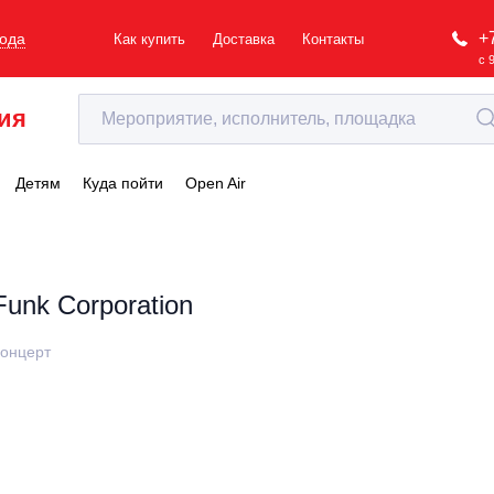
+
рода
Как купить
Доставка
Контакты
с 
ия
Детям
Куда пойти
Open Air
Funk Corporation
онцерт