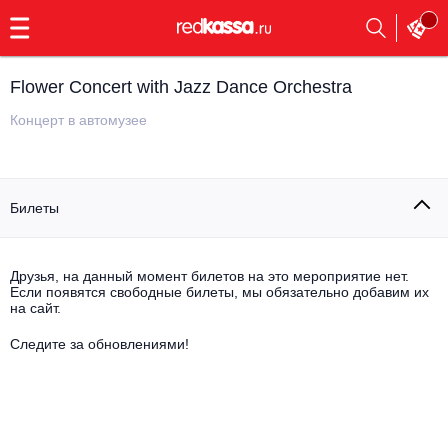
с
9:00
до
23:00
Flower Concert with Jazz Dance Orchestra
Заказать
обратный
Концерт в автомузее
звонок
Главная
Все события
Билеты
Выбрать мероприятие
Инди
Все события
Как купить
Электронная музыка
Друзья, на данный момент билетов на это мероприятие нет.
Если появятся свободные билеты, мы обязательно добавим их
на сайт.
Rap, hip-hop, RnB
Все события
Следите за обновлениями!
Контакты
Панк
Поэтический вечер
Все события
Выбрать другой город
Концерты на теплоходе
Опера