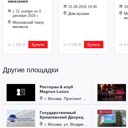
наказание
Металл
15.09.2026 19:00
16
с 21 ноября по 6
Дом музыки
Мо
декабря 2026 г.
м
Московский театр
мюзикла
Купить
Купить
от 1 000 ₽
от 3 500 ₽
от 5 
Другие площадки
Ресторан & клуб
Magnus Locus
г. Москва, Проспект Мира, д. 12, стр. 9.
Государственный
Кремлевский Дворец
г. Москва, ул. Воздвиженка, д. 1, Кремль.