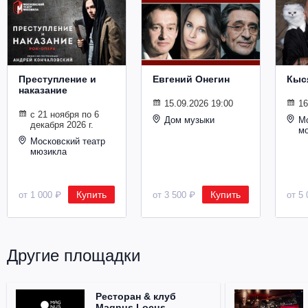
Металл
Преступление и
Евгений Онегин
Кыс
наказание
15.09.2026 19:00
16
с 21 ноября по 6
Дом музыки
Мо
декабря 2026 г.
м
Московский театр
мюзикла
Купить
Купить
от 1 000 ₽
от 3 500 ₽
от 5 
Другие площадки
Ресторан & клуб
Magnus Locus