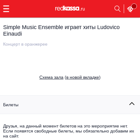
с
9:00
до
23:00
Simple Music Ensemble играет хиты Ludovico
Заказать
Einaudi
обратный
звонок
Концерт в оранжерее
Главная
Все события
Выбрать мероприятие
Инди
Все события
Cхема зала
(
в новой вкладке
)
Как купить
Электронная музыка
Rap, hip-hop, RnB
Все события
Билеты
Контакты
Панк
Поэтический вечер
Все события
Друзья, на данный момент билетов на это мероприятие нет.
Выбрать другой город
Концерты на теплоходе
Если появятся свободные билеты, мы обязательно добавим их
Опера
на сайт.