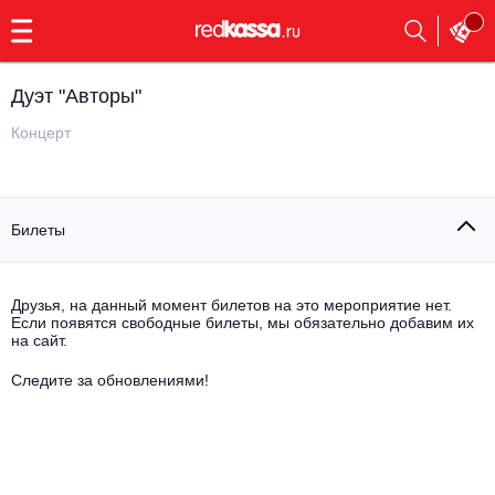
с
9:00
до
23:00
Дуэт "Авторы"
Заказать
обратный
Концерт
звонок
Главная
Все события
Билеты
Выбрать мероприятие
Инди
Все события
Как купить
Электронная музыка
Друзья, на данный момент билетов на это мероприятие нет.
Если появятся свободные билеты, мы обязательно добавим их
на сайт.
Rap, hip-hop, RnB
Все события
Следите за обновлениями!
Контакты
Панк
Поэтический вечер
Все события
Выбрать другой город
Концерты на теплоходе
Опера