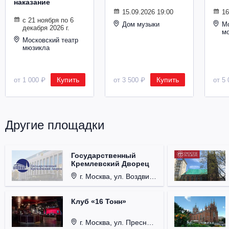
наказание
Металл
15.09.2026 19:00
16
с 21 ноября по 6
Дом музыки
Мо
декабря 2026 г.
м
Московский театр
мюзикла
Купить
Купить
от 1 000 ₽
от 3 500 ₽
от 5 
Другие площадки
Государственный
Кремлевский Дворец
г. Москва, ул. Воздвиженка, д. 1, Кремль.
Клуб «16 Тонн»
г. Москва, ул. Пресненский Вал, д. 6, стр. 1.