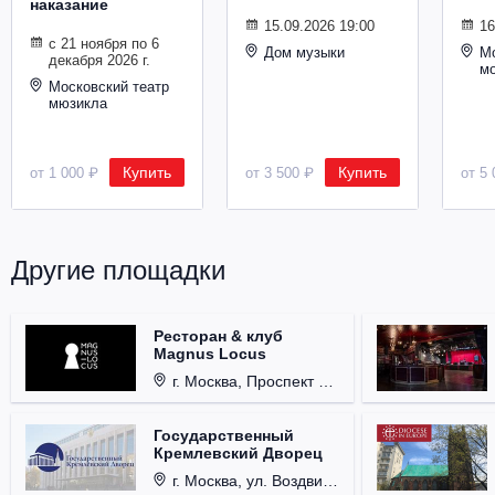
наказание
Металл
15.09.2026 19:00
16
с 21 ноября по 6
Дом музыки
Мо
декабря 2026 г.
м
Московский театр
мюзикла
Купить
Купить
от 1 000 ₽
от 3 500 ₽
от 5 
Другие площадки
Ресторан & клуб
Magnus Locus
г. Москва, Проспект Мира, д. 12, стр. 9.
Государственный
Кремлевский Дворец
г. Москва, ул. Воздвиженка, д. 1, Кремль.