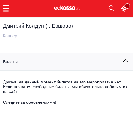
с
9:00
до
23:00
Дмитрий Колдун (г. Ершово)
Заказать
обратный
Концерт
звонок
Главная
Все события
Билеты
Выбрать мероприятие
Инди
Все события
Как купить
Электронная музыка
Друзья, на данный момент билетов на это мероприятие нет.
Если появятся свободные билеты, мы обязательно добавим их
на сайт.
Rap, hip-hop, RnB
Все события
Следите за обновлениями!
Контакты
Панк
Поэтический вечер
Все события
Выбрать другой город
Концерты на теплоходе
Опера