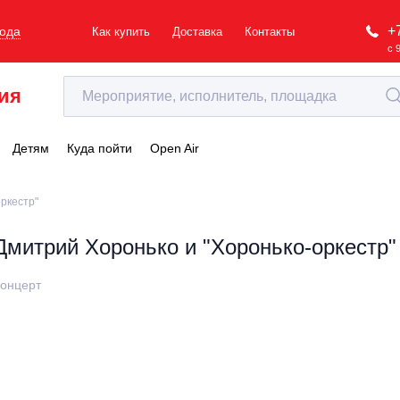
+
рода
Как купить
Доставка
Контакты
с 
ия
Детям
Куда пойти
Open Air
ркестр"
Дмитрий Хоронько и "Хоронько-оркестр"
онцерт