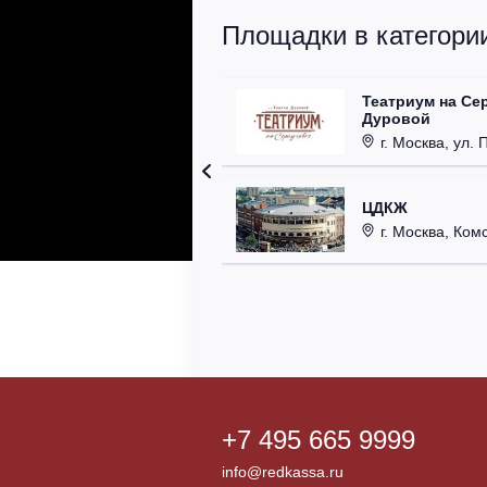
Площадки в категории
Театриум на Се
Дуровой
г. Москва, ул. 
ЦДКЖ
г. Москва, Комс
+7 495 665 9999
info@redkassa.ru