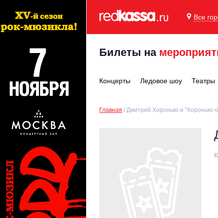
Все го
Билеты на
мероприят
Концерты
Ледовое шоу
Театры
Главная
Дмитрий Хоронько и "Хоронько-о
К