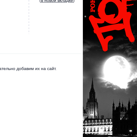
(
в новой вкладке
)
тельно добавим их на сайт.