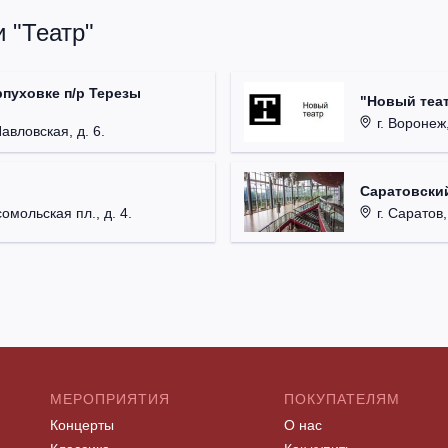
 "Театр"
рпуховке п/р Терезы
"Новый теат
г. Воронеж,
Павловская, д. 6.
Саратовский
омольская пл., д. 4.
г. Саратов,
МЕРОПРИЯТИЯ
ПОКУПАТЕЛЯМ
Концерты
О нас