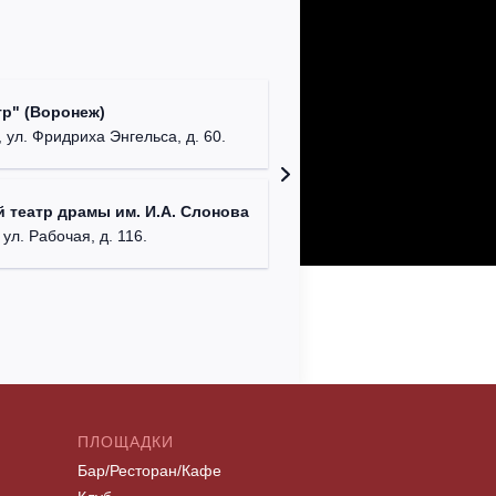
Культур
р" (Воронеж)
театр"
 ул. Фридриха Энгельса, д. 60.
г. Орех
ДК им. 
 театр драмы им. И.А. Слонова
г. Моск
 ул. Рабочая, д. 116.
ПЛОЩАДКИ
Бар/Ресторан/Кафе