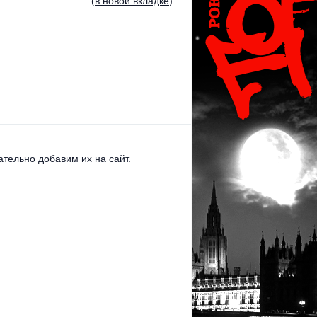
(
в новой вкладке
)
тельно добавим их на сайт.