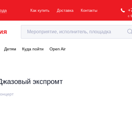
+
рода
Как купить
Доставка
Контакты
с 
ия
Детям
Куда пойти
Open Air
Джазовый экспромт
онцерт