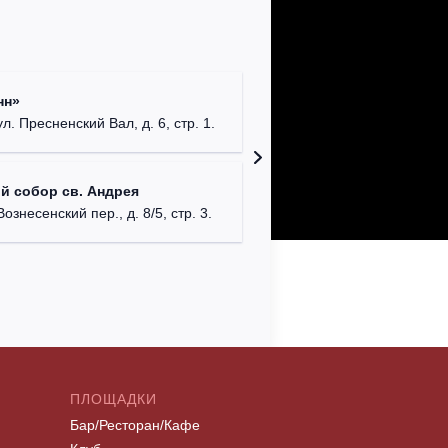
Римско-
нн»
г. Москв
ул. Пресненский Вал, д. 6, стр. 1.
Храм Хр
й собор св. Андрея
Соборо
Вознесенский пер., д. 8/5, стр. 3.
г. Моск
ПЛОЩАДКИ
Бар/Ресторан/Кафе