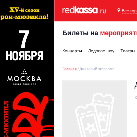
Все го
Билеты на
мероприят
Концерты
Ледовое шоу
Театры
Главная
Джазовый экспромт
К