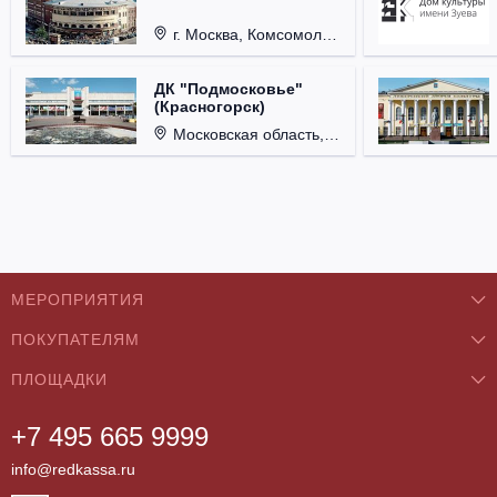
г. Москва, Комсомольская пл., д. 4.
ДК "Подмосковье"
(Красногорск)
Московская область, г. Красногорск, ул. Ленина, д. 3.
МЕРОПРИЯТИЯ
ПОКУПАТЕЛЯМ
Концерты
ПЛОЩАДКИ
О нас
Классика
+7 495 665 9999
Бар/Ресторан/Кафе
Как купить
Театры
info@redkassa.ru
Клуб
Возврат билетов
Фестивали