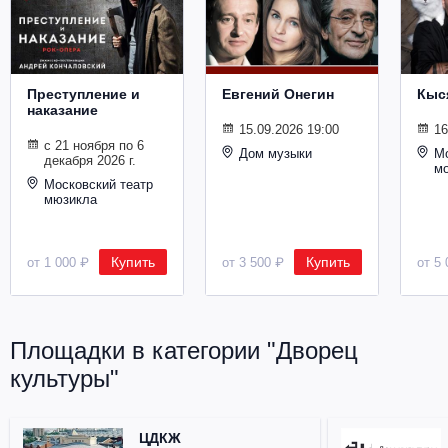
Металл
Преступление и
Евгений Онегин
Кыс
наказание
15.09.2026 19:00
16
с 21 ноября по 6
Дом музыки
Мо
декабря 2026 г.
м
Московский театр
мюзикла
Купить
Купить
от 1 000 ₽
от 3 500 ₽
от 5 
Площадки в категории "Дворец
культуры"
ЦДКЖ