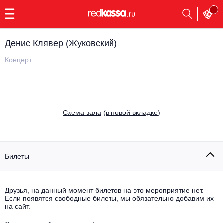
с
9:00
до
23:00
Денис Клявер (Жуковский)
Заказать
обратный
Концерт
звонок
Главная
Все события
Выбрать мероприятие
Инди
Cхема зала
(
в новой вкладке
)
Все события
Как купить
Электронная музыка
Rap, hip-hop, RnB
Билеты
Все события
Контакты
Панк
Поэтический вечер
Друзья, на данный момент билетов на это мероприятие нет.
Если появятся свободные билеты, мы обязательно добавим их
Все события
Выбрать другой город
Концерты на теплоходе
на сайт.
Опера