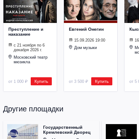
Металл
Преступление и
Евгений Онегин
Кыс
наказание
15.09.2026 19:00
16
с 21 ноября по 6
Дом музыки
Мо
декабря 2026 г.
м
Московский театр
мюзикла
Купить
Купить
от 1 000 ₽
от 3 500 ₽
от 5 
Другие площадки
Государственный
Кремлевский Дворец