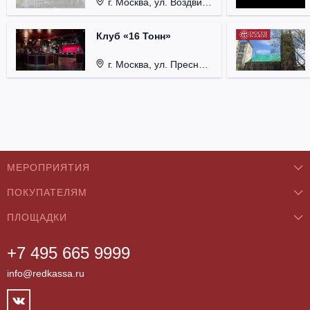
г. Москва, ул. Воздвиженка, д. 1, Кремль.
Клуб «16 Тонн»
г. Москва, ул. Пресненский Вал, д. 6, стр. 1.
МЕРОПРИЯТИЯ
ПОКУПАТЕЛЯМ
Концерты
ПЛОЩАДКИ
О нас
Классика
+7 495 665 9999
Бар/Ресторан/Кафе
Как купить
Театры
info@redkassa.ru
Клуб
Возврат билетов
Фестивали
Концертный зал
Контакты
Спорт