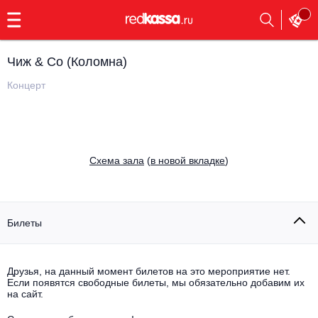
с
9:00
до
23:00
Чиж & Со (Коломна)
Заказать
обратный
Концерт
звонок
Главная
Все события
Выбрать мероприятие
Инди
Cхема зала
(
в новой вкладке
)
Все события
Как купить
Электронная музыка
Rap, hip-hop, RnB
Билеты
Все события
Контакты
Панк
Поэтический вечер
Друзья, на данный момент билетов на это мероприятие нет.
Если появятся свободные билеты, мы обязательно добавим их
Все события
Выбрать другой город
Концерты на теплоходе
на сайт.
Опера